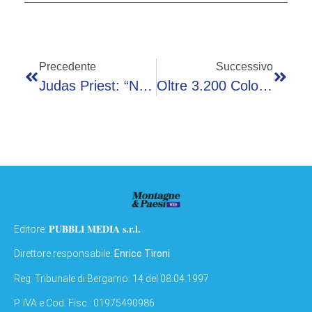
Precedente
Successivo
Judas Priest: “Non Esistono Più Band Come La Nostra O Black Sabbath”
Oltre 3.200 Colonnine Ricarica Già Installate In Piccoli Centri Per Mobilità Sostenibile
PUBBLI MEDIA s.r.l.
Editore:
Direttore responsabile:
Enrico Tironi
Reg: Tribunale di Bergamo: 14 del 08.04.1997
P. IVA e Cod. Fisc.: 01975490986