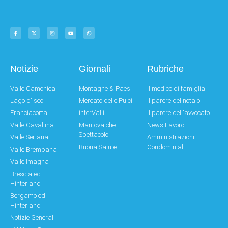
Notizie
Giornali
Rubriche
Valle Camonica
Montagne & Paesi
Il medico di famiglia
Lago d'Iseo
Mercato delle Pulci
Il parere del notaio
Franciacorta
interValli
Il parere dell'avvocato
Valle Cavallina
Mantova che
News Lavoro
Spettacolo!
Valle Seriana
Amministrazioni
Buona Salute
Condominiali
Valle Brembana
Valle Imagna
Brescia ed
Hinterland
Bergamo ed
Hinterland
Notizie Generali