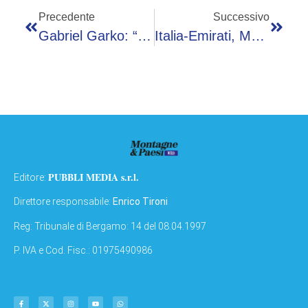
Precedente
Successivo
Gabriel Garko: “Ho Vissuto In Una Gabbia Per La Mia Omosessualità, Oggi Sono Libero”
Italia-Emirati, Mazzi: “Consideriamo Questa Partnership Strategica”
PUBBLI MEDIA s.r.l.
Editore:
Direttore responsabile:
Enrico Tironi
Reg: Tribunale di Bergamo: 14 del 08.04.1997
P. IVA e Cod. Fisc.: 01975490986