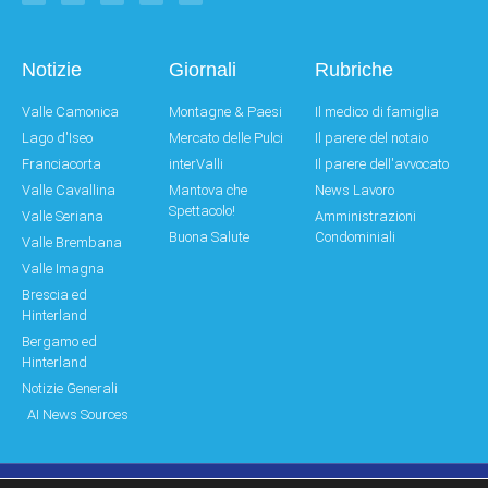
Notizie
Giornali
Rubriche
Valle Camonica
Montagne & Paesi
Il medico di famiglia
Lago d'Iseo
Mercato delle Pulci
Il parere del notaio
Franciacorta
interValli
Il parere dell'avvocato
Valle Cavallina
Mantova che
News Lavoro
Spettacolo!
Valle Seriana
Amministrazioni
Buona Salute
Condominiali
Valle Brembana
Valle Imagna
Brescia ed
Hinterland
Bergamo ed
Hinterland
Notizie Generali
AI News Sources