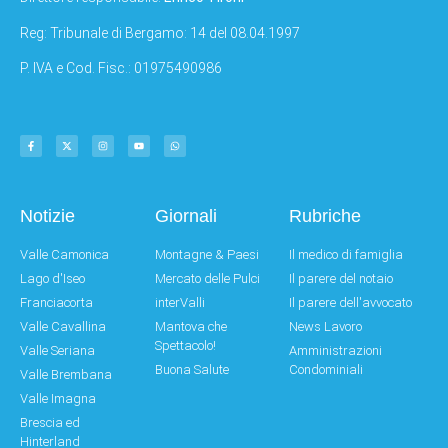
Reg: Tribunale di Bergamo: 14 del 08.04.1997
P. IVA e Cod. Fisc.: 01975490986
Notizie
Giornali
Rubriche
Valle Camonica
Montagne & Paesi
Il medico di famiglia
Lago d'Iseo
Mercato delle Pulci
Il parere del notaio
Franciacorta
interValli
Il parere dell'avvocato
Valle Cavallina
Mantova che
News Lavoro
Spettacolo!
Valle Seriana
Amministrazioni
Buona Salute
Condominiali
Valle Brembana
Valle Imagna
Brescia ed
Hinterland