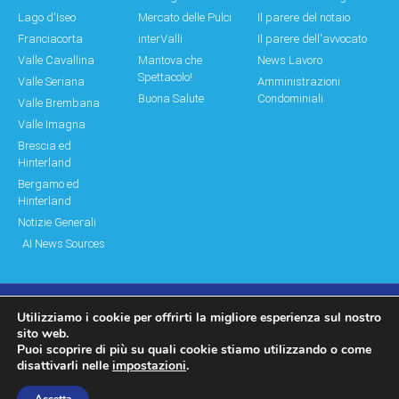
Lago d'Iseo
Mercato delle Pulci
Il parere del notaio
Franciacorta
interValli
Il parere dell'avvocato
Valle Cavallina
Mantova che
News Lavoro
Spettacolo!
Valle Seriana
Amministrazioni
Buona Salute
Condominiali
Valle Brembana
Valle Imagna
Brescia ed
Hinterland
Bergamo ed
Hinterland
Notizie Generali
AI News Sources
Utilizziamo i cookie per offrirti la migliore esperienza sul nostro
© Copyright 2011 – 2026 Montagne & Paesi
sito web.
Puoi scoprire di più su quali cookie stiamo utilizzando o come
Log In|Log Out
Privacy Policy
disattivarli nelle
impostazioni
.
made by moonbat