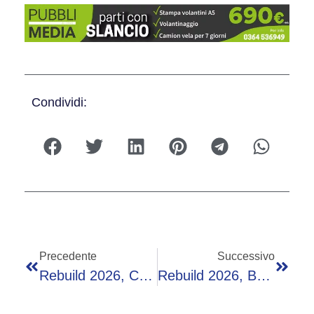
Condividi:
Precedente
Successivo
Rebuild 2026, Corbia (Alghero): “Casa E Clima Al Centro Del Nuovo Piano Urbanistico”
Rebuild 2026, Branca (Gresb): “Premiare Sempre Più Le Performance Assolute Degli Asset’”