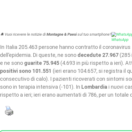
🔔 Vuoi ricevere le notizie di
Montagne & Paesi
sul tuo smartphone?
WhatsAp
In Italia 205.463 persone hanno contratto il coronavirus d
dell’epidemia. Di queste, ne sono
decedute 27.967
(285 i
e ne sono
guarite 75.945
(4.693 in più rispetto a ieri). A
positivi sono 101.551
(ieri erano 104.657, si registra il 
consecutivo di calo). I pazienti ricoverati con sintomi s
sono in terapia intensiva (-101). In
Lombardia
i nuovi ca
rispetto a ieri; ieri erano aumentati di 786, per un totale 