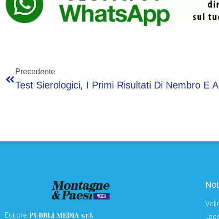
Precedente
Not
Vall
PUBBLI MEDIA s.r.l.
Editore:
Lago