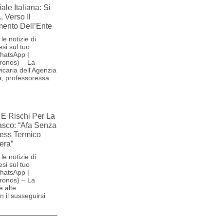
le Italiana: Si
, Verso Il
ento Dell’Ente
le notizie di
si sul tuo
hatsApp |
ronos) – La
icaria dell'Agenzia
na, professoressa
E Rischi Per La
iasco: “Afa Senza
ress Termico
era”
le notizie di
si sul tuo
hatsApp |
ronos) – La
e alte
 il susseguirsi