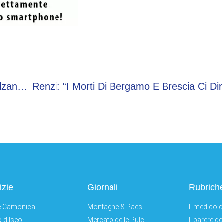
Test Sierologici, I Primi Risultati Di Nembro E Alzano: 61% Di Positivi
izie
Giornali
Rubrich
e Camonica
Montagne & Paesi
Il medico d
 d'Iseo
Mercato delle Pulci
Il parere d