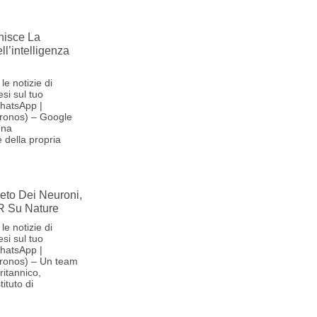
nisce La
l’intelligenza
le notizie di
si sul tuo
hatsApp |
ronos) – Google
una
 della propria
reto Dei Neuroni,
R Su Nature
le notizie di
si sul tuo
hatsApp |
ronos) – Un team
britannico,
ituto di