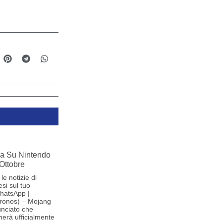
iva Su Nintendo
 Ottobre
le notizie di
si sul tuo
hatsApp |
ronos) – Mojang
nciato che
herà ufficialmente