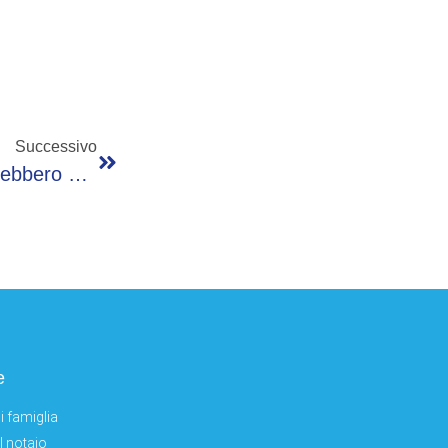
Successivo
Renzi: “I Morti Di Bergamo E Brescia Ci Direbbero Di Riaprire”
e
i famiglia
el notaio