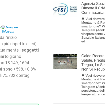
Agenzia Spazia
Dimette Il CdA
Commissariam
🔔 Vuoi ricevere 
Montagne & Pae
smartphone? W
p
|
Telegram
Telegram (Adnk
vicepresidente v
all’inizio
Spaziale Italia
ed
n più rispetto a ieri)
ttualmente i
soggetti
Caldo Record 
quarto giorno
Salute, Pregl
ono 18.149; 1694
Tregua, Lo St
si sono +598, +0.8%
Non Si Recup
di 75.732 contagi.
🔔 Vuoi ricevere 
Montagne & Pae
smartphone? W
Telegram (Adnk
persistenza dell
temperature, con