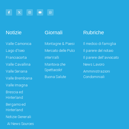
Notizie
Giornali
Rubriche
Valle Camonica
Montagne & Paesi
Il medico di famiglia
Lago d'Iseo
Mercato delle Pulci
Il parere del notaio
Franciacorta
interValli
Il parere dell'avvocato
Valle Cavallina
Mantova che
News Lavoro
Spettacolo!
Valle Seriana
Amministrazioni
Buona Salute
Condominiali
Valle Brembana
Valle Imagna
Brescia ed
Hinterland
Bergamo ed
Hinterland
Notizie Generali
AI News Sources