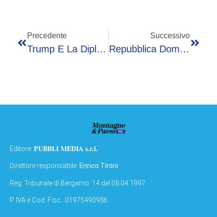
Precedente
Successivo
Trump E La Diplomazia Dell’insulto, Da Meloni Al Papa L’attacco Come Strumento Politico
Repubblica Dominicana, Incendio In Resort: Morta Cittadina Italiana
PUBBLI MEDIA s.r.l.
Editore:
Direttore responsabile:
Enrico Tironi
Reg: Tribunale di Bergamo: 14 del 08.04.1997
P. IVA e Cod. Fisc.: 01975490986