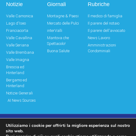
Notizie
Giornali
Rubriche
Valle Camonica
Montagne & Paesi
Il medico di famiglia
Lago d'Iseo
Mercato delle Pulci
Il parere del notaio
Franciacorta
interValli
Il parere dell'avvocato
Valle Cavallina
Mantova che
News Lavoro
Spettacolo!
Valle Seriana
Amministrazioni
Buona Salute
Condominiali
Valle Brembana
Valle Imagna
Brescia ed
Hinterland
Bergamo ed
Hinterland
Notizie Generali
AI News Sources
Utilizziamo i cookie per offrirti la migliore esperienza sul nostro
© Copyright 2011 – 2026 Montagne & Paesi
sito web.
Log In|Log Out
Privacy Policy