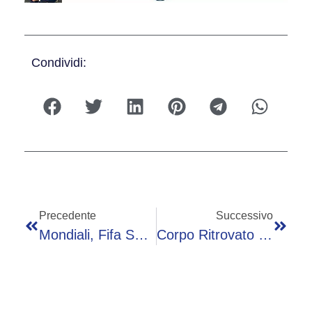
Condividi:
Precedente
Successivo
Mondiali, Fifa Sospende La Squalifica E Balogun Giocherà Usa-Belgio. Trump: “Cancellata Ingiustizia”
Corpo Ritrovato In Mare In Libia, Potrebbe Essere Del Kitesurfer Mimmo Piepoli Scomparso Dal 1° Maggio