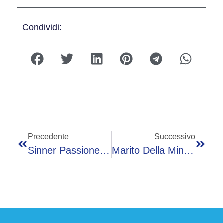
Condividi:
Precedente
Successivo
Sinner Passione F1, Leclerc ‘sorpassa’ E Jannik… Esulta – Il Video
Marito Della Ministra Roccella Disperso Nel Lago Di Vico, In Corso Le Ricerche