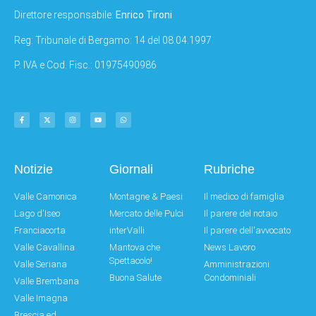
Direttore responsabile:
Enrico Tironi
Reg: Tribunale di Bergamo: 14 del 08.04.1997
P. IVA e Cod. Fisc.: 01975490986
Notizie
Giornali
Rubriche
Valle Camonica
Montagne & Paesi
Il medico di famiglia
Lago d'Iseo
Mercato delle Pulci
Il parere del notaio
Franciacorta
interValli
Il parere dell'avvocato
Valle Cavallina
Mantova che
News Lavoro
Spettacolo!
Valle Seriana
Amministrazioni
Buona Salute
Condominiali
Valle Brembana
Valle Imagna
Brescia ed