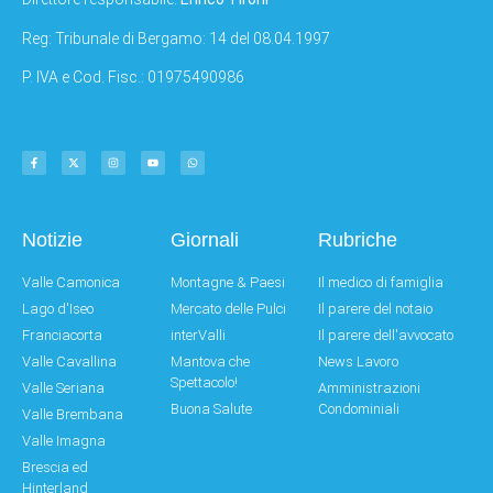
Reg: Tribunale di Bergamo: 14 del 08.04.1997
P. IVA e Cod. Fisc.: 01975490986
Notizie
Giornali
Rubriche
Valle Camonica
Montagne & Paesi
Il medico di famiglia
Lago d'Iseo
Mercato delle Pulci
Il parere del notaio
Franciacorta
interValli
Il parere dell'avvocato
Valle Cavallina
Mantova che
News Lavoro
Spettacolo!
Valle Seriana
Amministrazioni
Buona Salute
Condominiali
Valle Brembana
Valle Imagna
Brescia ed
Hinterland