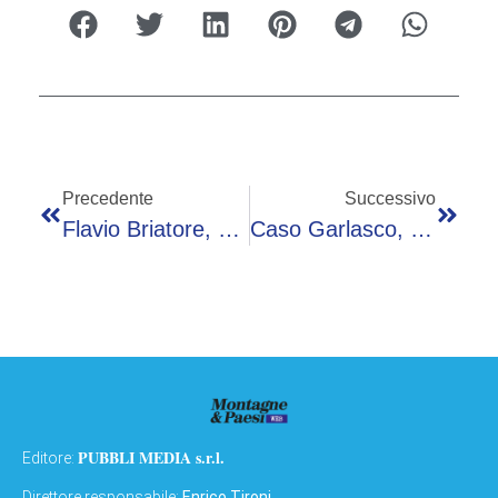
Precedente
Successivo
Flavio Briatore, Funerali Di Papa Francesco: “Ore Di Fila Solo Per I Selfie”
Caso Garlasco, La Madre Di Sempio Convocata Dai Carabinieri Sceglie Di Non Rispondere
PUBBLI MEDIA s.r.l.
Editore:
Direttore responsabile:
Enrico Tironi