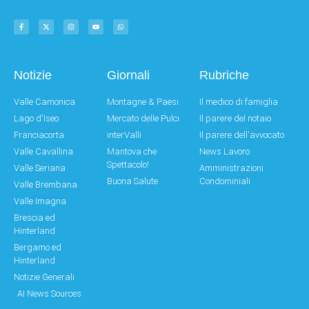
Notizie
Giornali
Rubriche
Valle Camonica
Montagne & Paesi
Il medico di famiglia
Lago d'Iseo
Mercato delle Pulci
Il parere del notaio
Franciacorta
interValli
Il parere dell'avvocato
Valle Cavallina
Mantova che
News Lavoro
Spettacolo!
Valle Seriana
Amministrazioni
Buona Salute
Condominiali
Valle Brembana
Valle Imagna
Brescia ed
Hinterland
Bergamo ed
Hinterland
Notizie Generali
AI News Sources