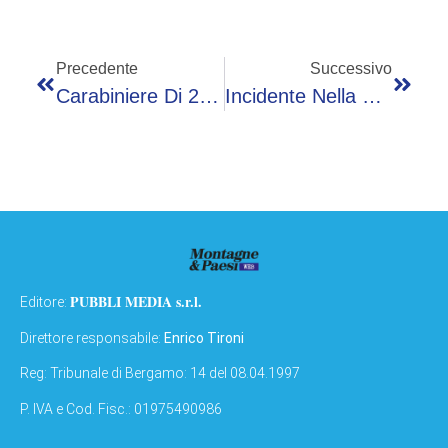
Precedente
Successivo
Carabiniere Di 26 Anni Colpito Da Malore In Caserma A Clusone: Marco Noviello Non Ce L’ha Fatta
Incidente Nella Galleria Di Cene, Traffico Paralizzato
PUBBLI MEDIA s.r.l.
Editore:
Direttore responsabile:
Enrico Tironi
Reg: Tribunale di Bergamo: 14 del 08.04.1997
P. IVA e Cod. Fisc.: 01975490986