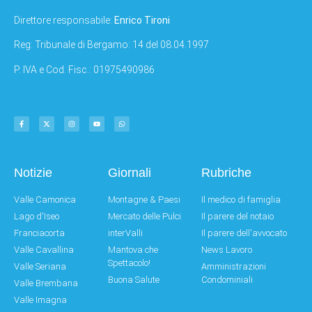
Direttore responsabile:
Enrico Tironi
Reg: Tribunale di Bergamo: 14 del 08.04.1997
P. IVA e Cod. Fisc.: 01975490986
Notizie
Giornali
Rubriche
Valle Camonica
Montagne & Paesi
Il medico di famiglia
Lago d'Iseo
Mercato delle Pulci
Il parere del notaio
Franciacorta
interValli
Il parere dell'avvocato
Valle Cavallina
Mantova che
News Lavoro
Spettacolo!
Valle Seriana
Amministrazioni
Buona Salute
Condominiali
Valle Brembana
Valle Imagna