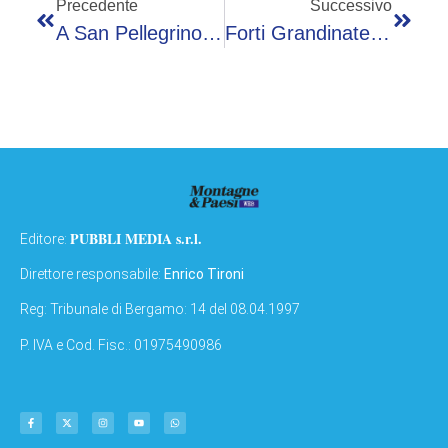
Precedente
Successivo
A San Pellegrino Convegno Su Robotica E Premio A.m. “Bruno Quarenghi”
Forti Grandinate Ad Oltre Il Colle E Maltempo Nelle Valli
PUBBLI MEDIA s.r.l.
Editore:
Direttore responsabile:
Enrico Tironi
Reg: Tribunale di Bergamo: 14 del 08.04.1997
P. IVA e Cod. Fisc.: 01975490986