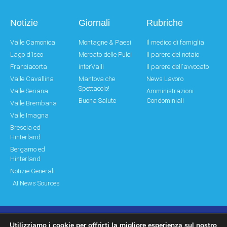
Notizie
Giornali
Rubriche
Valle Camonica
Montagne & Paesi
Il medico di famiglia
Lago d'Iseo
Mercato delle Pulci
Il parere del notaio
Franciacorta
interValli
Il parere dell'avvocato
Valle Cavallina
Mantova che
News Lavoro
Spettacolo!
Valle Seriana
Amministrazioni
Buona Salute
Condominiali
Valle Brembana
Valle Imagna
Brescia ed
Hinterland
Bergamo ed
Hinterland
Notizie Generali
AI News Sources
Utilizziamo i cookie per offrirti la migliore esperienza sul nostro
© Copyright 2011 – 2026 Montagne & Paesi