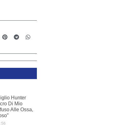
Figlio Hunter
ncro Di Mio
fuso Alle Ossa,
oso”
:56