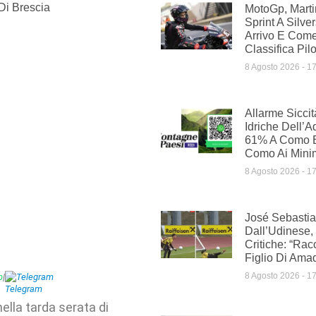
Di Brescia
MotoGp, Mart
Sprint A Silve
Arrivo E Com
Classifica Pilo
8 Agosto 2026
17
Allarme Siccit
Idriche Dell’A
61% A Como E
Como Ai Minim
8 Agosto 2026
17
José Sebasti
Dall’Udinese,
Critiche: “Rac
Figlio Di Ama
8 Agosto 2026
17
p
|
Telegram
ella tarda serata di