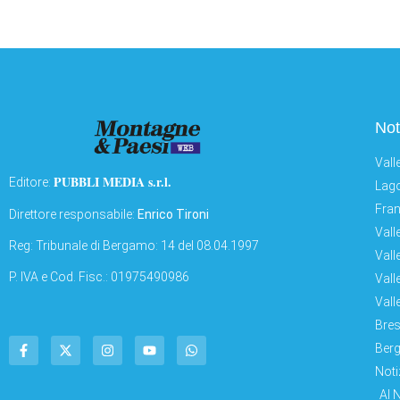
Not
Vall
PUBBLI MEDIA s.r.l.
Editore:
Lago
Fran
Direttore responsabile:
Enrico Tironi
Vall
Reg: Tribunale di Bergamo: 14 del 08.04.1997
Vall
P. IVA e Cod. Fisc.: 01975490986
Vall
Vall
Bres
Berg
Noti
AI 