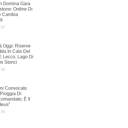
in Domina Gara
rstone: Ordine Di
e Cambia
ti
:57
à Oggi: Riserve
dda In Calo Del
 Lecco, Lago Di
i Storici
:56
ani Convocato
 Pioggia Di
comandato, È Il
deus”
:55