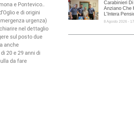
Carabinieri D
remona e Pontevico..
Anziano Che 
Oglio e di origini
L’Intera Pens
 emergenza urgenza)
8 Agosto 2026
17
chiarire nel dettaglio
gere sul posto due
ia anche
di 20 e 29 anni di
ulla da fare