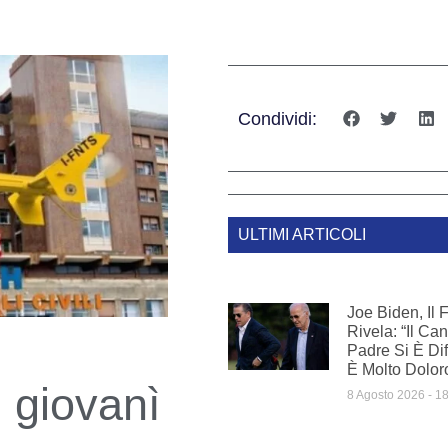
Condividi:
ULTIMI ARTICOLI
Joe Biden, Il 
Rivela: “Il Ca
Padre Si È Dif
È Molto Dolor
 giovanì
8 Agosto 2026
18