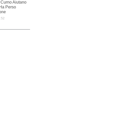
i Curno Aiutano
Ha Perso
ione
:52