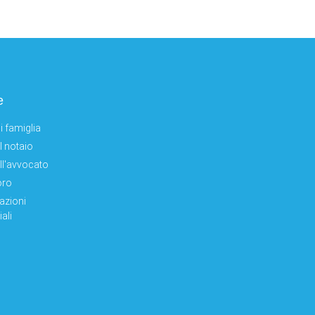
e
i famiglia
el notaio
ell'avvocato
oro
azioni
ali