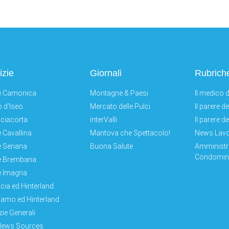
izie
Giornali
Rubrich
e Camonica
Montagne & Paesi
Il medico d
 d'Iseo
Mercato delle Pulci
Il parere d
ciacorta
interValli
Il parere d
e Cavallina
Mantova che Spettacolo!
News Lav
e Seriana
Buona Salute
Amministr
Condomini
e Brembana
e Imagna
cia ed Hinterland
amo ed Hinterland
zie Generali
News Sources