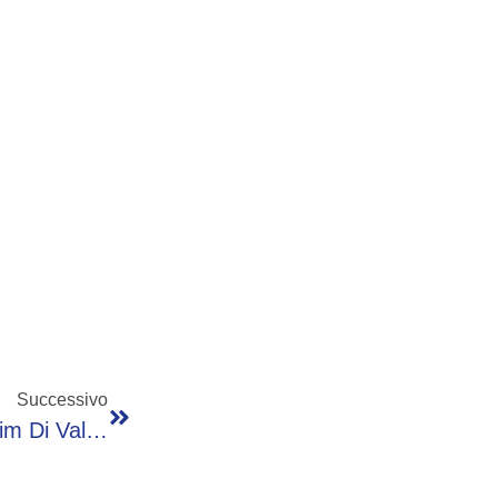
Successivo
Eletto Il Presidente Della Comunità E Del Bim Di Valcamonica