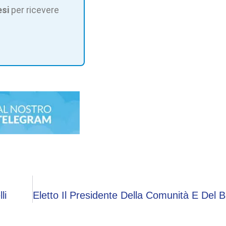
esi
per ricevere
li