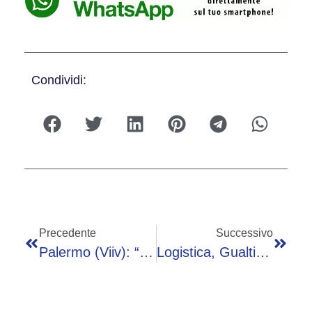
Condividi:
Precedente
Successivo
Palermo (Viiv): “PrEP Long-Acting Supera Terapia Orale Contro Hiv”
Logistica, Gualtieri (Asstra): “Risorse Per Investimenti E Gestione Servizi”