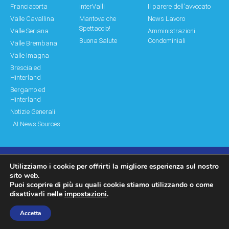
Franciacorta
interValli
Il parere dell'avvocato
Valle Cavallina
Mantova che
News Lavoro
Spettacolo!
Valle Seriana
Amministrazioni
Buona Salute
Condominiali
Valle Brembana
Valle Imagna
Brescia ed
Hinterland
Bergamo ed
Hinterland
Notizie Generali
AI News Sources
Utilizziamo i cookie per offrirti la migliore esperienza sul nostro
© Copyright 2011 – 2026 Montagne & Paesi
sito web.
Puoi scoprire di più su quali cookie stiamo utilizzando o come
Log In|Log Out
Privacy Policy
disattivarli nelle
impostazioni
.
made by moonbat
Accetta
WP2Social Auto Publish
Powered By :
XYZScripts.com