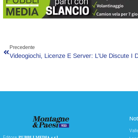
Precedente
Not
Vall
PUBBLI MEDIA s.r.l.
Editore: