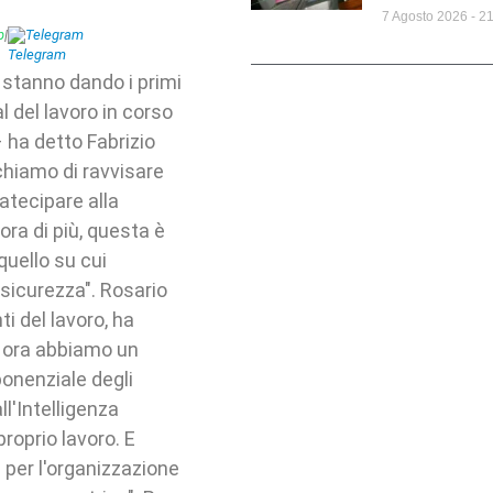
7 Agosto 2026
21
p
|
Telegram
 stanno dando i primi
l del lavoro in corso
– ha detto Fabrizio
chiamo di ravvisare
atecipare alla
cora di più, questa è
quello su cui
 sicurezza". Rosario
i del lavoro, ha
e ora abbiamo un
ponenziale degli
ll'Intelligenza
proprio lavoro. E
 per l'organizzazione