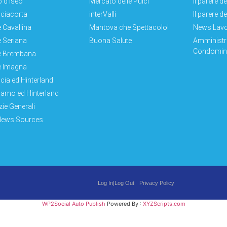
 d'Iseo
Mercato delle Pulci
Il parere d
ciacorta
interValli
Il parere d
e Cavallina
Mantova che Spettacolo!
News Lav
e Seriana
Buona Salute
Amministr
Condomini
e Brembana
e Imagna
cia ed Hinterland
amo ed Hinterland
zie Generali
News Sources
Log In|Log Out
Privacy Policy
WP2Social Auto Publish
Powered By :
XYZScripts.com