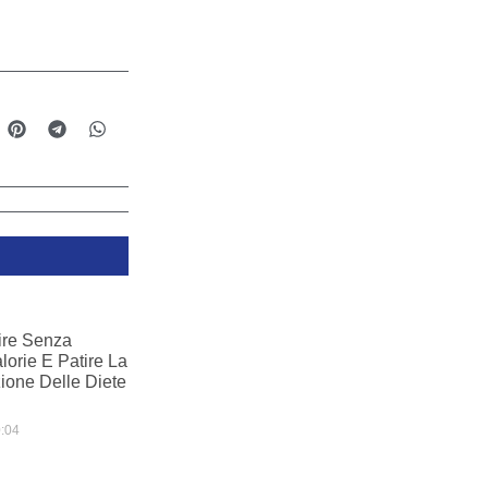
re Senza
lorie E Patire La
one Delle Diete
:04