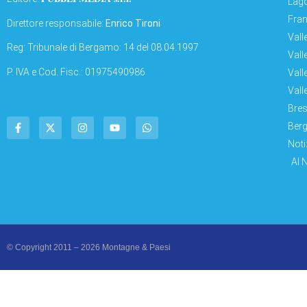
Lago
Fran
Direttore responsabile:
Enrico Tironi
Vall
Reg: Tribunale di Bergamo: 14 del 08.04.1997
Vall
P. IVA e Cod. Fisc.: 01975490986
Vall
Vall
Bres
Berg
Noti
AI 
© Copyright 2011 – 2026 Montagne & Paesi