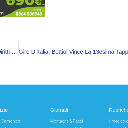
Videogiochi, Licenze E Server: L’Ue Discute I Diritti Sui Beni Digitali
izie
Giornali
Rubrich
e Camonica
Montagne & Paesi
Il medico d