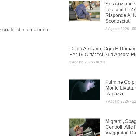
Sos Anziani Pe
Telefoniche? 
Risponde Ai 
Sconosciuti
8 Agosto 2026
00
ionali Ed Internazionali
Caldo Africano, Oggi E Domani
Per 19 Città: “Al Sud Ancora Pi
8 Agosto 2026
00:02
Fulmine Colpi
Monte Livata:
Ragazzo
7 Agosto 2026
22
Migranti, Spag
Controlli Alle 
Viaggiatori Dal