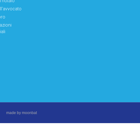
el notaio
ell'avvocato
oro
azioni
ali
made by moonbat