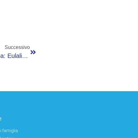
Successivo
Giro D’Italia, Bettiol Vince La 13esima Tappa: Eulalio Sempre In Rosa
e
i famiglia