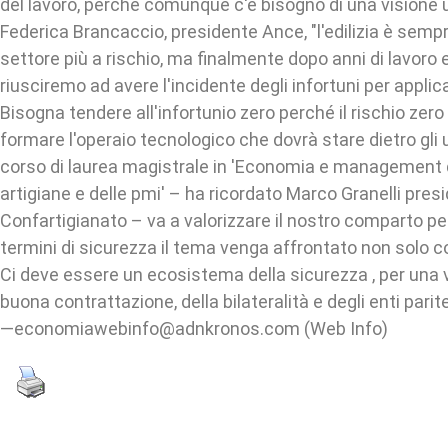
del lavoro, perché comunque c'è bisogno di una visione
Federica Brancaccio, presidente Ance, "l'edilizia è semp
settore più a rischio, ma finalmente dopo anni di lavoro 
riusciremo ad avere l'incidente degli infortuni per applic
Bisogna tendere all'infortunio zero perché il rischio zer
formare l'operaio tecnologico che dovrà stare dietro gli 
corso di laurea magistrale in 'Economia e management 
artigiane e delle pmi' – ha ricordato Marco Granelli pres
Confartigianato – va a valorizzare il nostro comparto p
termini di sicurezza il tema venga affrontato non solo c
Ci deve essere un ecosistema della sicurezza , per una v
buona contrattazione, della bilateralità e degli enti parit
—economiawebinfo@adnkronos.com (Web Info)