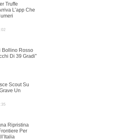
r Truffe
Arriva L’app Che
Numeri
:02
 Bollino Rosso
cchi Di 39 Gradi”
sce Scout Su
 Grave Un
:35
na Ripristina
Frontiere Per
l’Italia