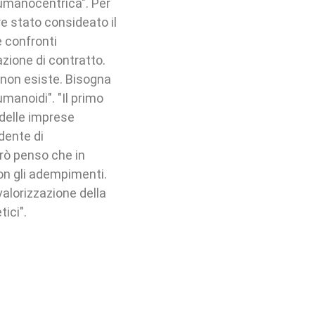
 umanocentrica". Per
re stato consideato il
e confronti
azione di contratto.
o non esiste. Bisogna
umanoidi". "Il primo
delle imprese
idente di
erò penso che in
on gli adempimenti.
alorizzazione della
etici".