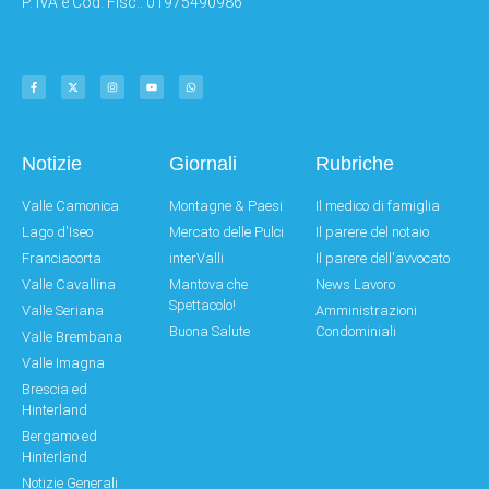
P. IVA e Cod. Fisc.: 01975490986
Notizie
Giornali
Rubriche
Valle Camonica
Montagne & Paesi
Il medico di famiglia
Lago d'Iseo
Mercato delle Pulci
Il parere del notaio
Franciacorta
interValli
Il parere dell'avvocato
Valle Cavallina
Mantova che
News Lavoro
Spettacolo!
Valle Seriana
Amministrazioni
Buona Salute
Condominiali
Valle Brembana
Valle Imagna
Brescia ed
Hinterland
Bergamo ed
Hinterland
Notizie Generali