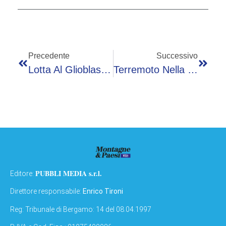
Precedente
Successivo
Lotta Al Glioblastoma, Progetto Per Ricostruirlo In 3D E Studiarlo Con Tecniche Quantistiche Per Capire Come Progredisce
Terremoto Nella Notte Nel Golfo Di Napoli: Scossa Avvertita Anche In Provincia Di Bergamo
PUBBLI MEDIA s.r.l.
Editore:
Direttore responsabile:
Enrico Tironi
Reg: Tribunale di Bergamo: 14 del 08.04.1997