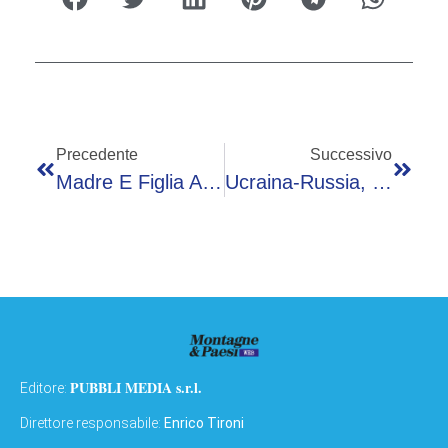
Precedente
Successivo
Madre E Figlia Avvelenate A Campobasso, Nuovo Interrogatorio Per La Cugina Laura
Ucraina-Russia, Mosca: “Da Mezzanotte Tregua Di Due Giorni”
PUBBLI MEDIA s.r.l.
Editore:
Direttore responsabile:
Enrico Tironi