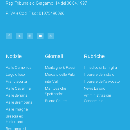
Reg: Tribunale di Bergamo: 14 del 08.04.1997
P. IVA e Cod. Fisc.: 01975490986
Notizie
Giornali
Rubriche
Valle Camonica
Montagne & Paesi
Il medico di famiglia
Lago d'Iseo
Mercato delle Pulci
Il parere del notaio
Franciacorta
interValli
Il parere dell'avvocato
Valle Cavallina
Mantova che
News Lavoro
Spettacolo!
Valle Seriana
Amministrazioni
Buona Salute
Condominiali
Valle Brembana
Valle Imagna
Brescia ed
Hinterland
Bergamo ed