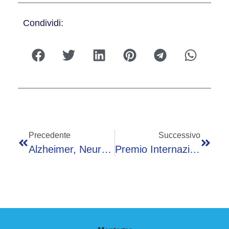
Condividi:
Precedente
Successivo
Alzheimer, Neurologo Tessitore: “Serve Diagnosi Precoce Per Terapie Mirate”
Premio Internazionale Fair Play Menarini Annuncia L’edizione 2026