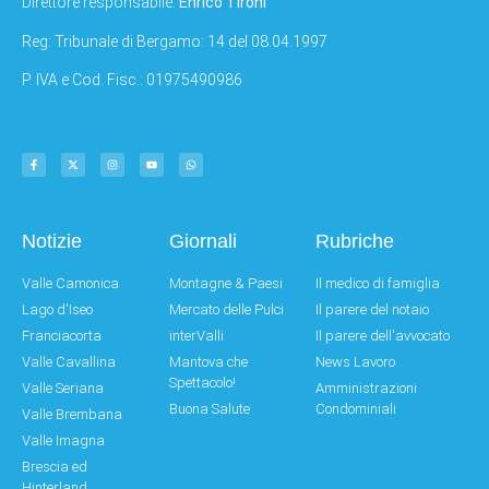
Direttore responsabile:
Enrico Tironi
Reg: Tribunale di Bergamo: 14 del 08.04.1997
P. IVA e Cod. Fisc.: 01975490986
Notizie
Giornali
Rubriche
Valle Camonica
Montagne & Paesi
Il medico di famiglia
Lago d'Iseo
Mercato delle Pulci
Il parere del notaio
Franciacorta
interValli
Il parere dell'avvocato
Valle Cavallina
Mantova che
News Lavoro
Spettacolo!
Valle Seriana
Amministrazioni
Buona Salute
Condominiali
Valle Brembana
Valle Imagna
Brescia ed
Hinterland