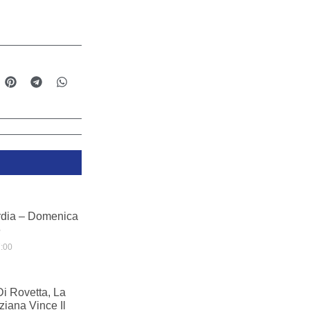
dia – Domenica
6
:00
i Rovetta, La
iana Vince Il