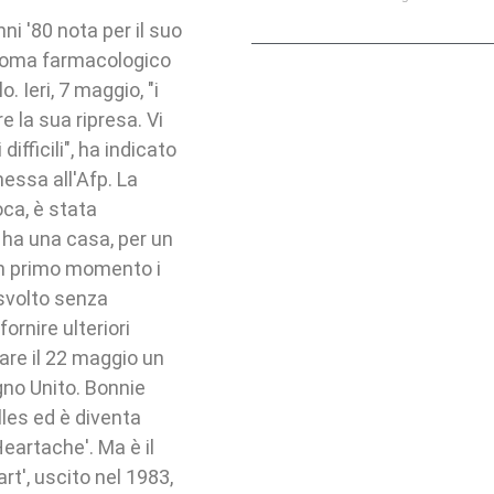
ni '80 nota per il suo
n coma farmacologico
 Ieri, 7 maggio, "i
 la sua ripresa. Vi
ifficili", ha indicato
essa all'Afp. La
ca, è stata
 ha una casa, per un
un primo momento i
 svolto senza
ornire ulteriori
iare il 22 maggio un
gno Unito. Bonnie
lles ed è diventa
Heartache'. Ma è il
t', uscito nel 1983,