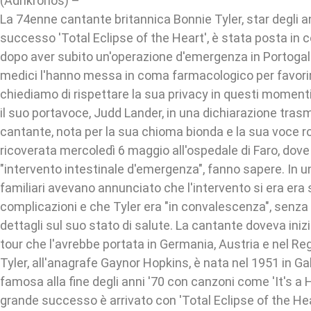
(Adnkronos) –
La 74enne cantante britannica Bonnie Tyler, star degli an
successo 'Total Eclipse of the Heart', è stata posta i
dopo aver subito un'operazione d'emergenza in Portogallo.
medici l'hanno messa in coma farmacologico per favorire
chiediamo di rispettare la sua privacy in questi momenti d
il suo portavoce, Judd Lander, in una dichiarazione trasm
cantante, nota per la sua chioma bionda e la sua voce ro
ricoverata mercoledì 6 maggio all'ospedale di Faro, dove
"intervento intestinale d'emergenza", fanno sapere. In 
familiari avevano annunciato che l'intervento si era era
complicazioni e che Tyler era "in convalescenza", senza f
dettagli sul suo stato di salute. La cantante doveva iniz
tour che l'avrebbe portata in Germania, Austria e nel Re
Tyler, all'anagrafe Gaynor Hopkins, è nata nel 1951 in Ga
famosa alla fine degli anni '70 con canzoni come 'It's a 
grande successo è arrivato con 'Total Eclipse of the Hear