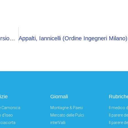
Vulcano Erutta In Indonesia, Muoiono Tre Escursionisti Sul Monte Dukono
izie
Giornali
Rubrich
e Camonica
Montagne & Paesi
Il medico d
 d'Iseo
Mercato delle Pulci
Il parere d
ciacorta
interValli
Il parere d