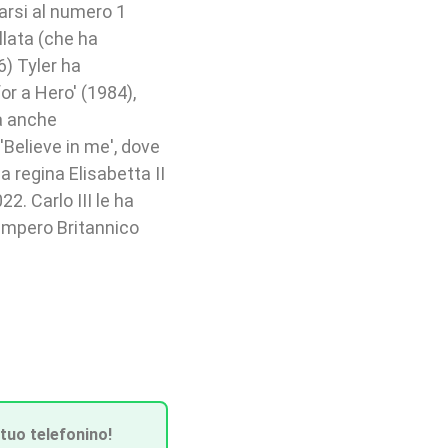
carsi al numero 1
llata (che ha
26) Tyler ha
or a Hero' (1984),
ha anche
'Believe in me', dove
a regina Elisabetta II
2. Carlo III le ha
'Impero Britannico
 tuo telefonino!