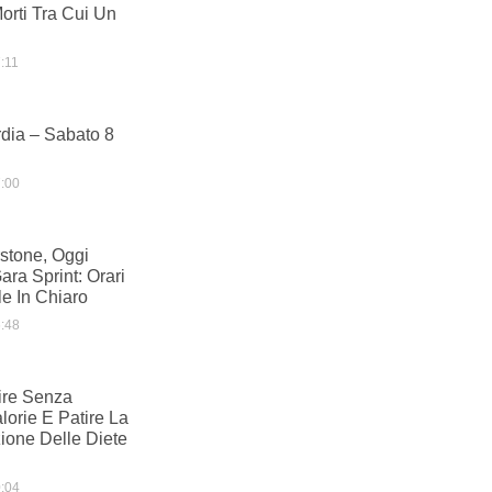
orti Tra Cui Un
:11
dia – Sabato 8
:00
stone, Oggi
ara Sprint: Orari
e In Chiaro
:48
re Senza
lorie E Patire La
one Delle Diete
:04