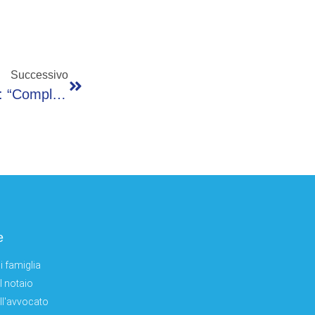
Successivo
Appalti, Iannicelli (Ordine Ingegneri Milano): “Complessità Gare Va Gestita Non Subita”
e
i famiglia
el notaio
ell'avvocato