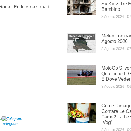
Su Kiev: Tre M
ionali Ed Internazionali
Bambino
8 Agosto 2026
07
Meteo Lombar
Agosto 2026
8 Agosto 2026
07
MotoGp Silver
Qualifiche E G
E Dove Vederl
8 Agosto 2026
06
Come Dimagri
Contare Le Ca
Fame? La Lezi
p
|
Telegram
‘veg’
8 Agosto 2026
00