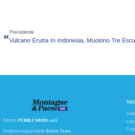
Precedente
Not
Vall
PUBBLI MEDIA s.r.l.
Editore:
Lago
Fran
Direttore responsabile:
Enrico Tironi