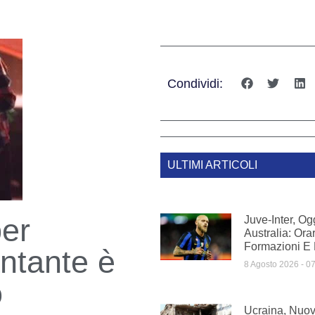
Condividi:
ULTIMI ARTICOLI
per
Juve-Inter, Og
Australia: Orar
Formazioni E
antante è
8 Agosto 2026
07
o
Ucraina, Nuov