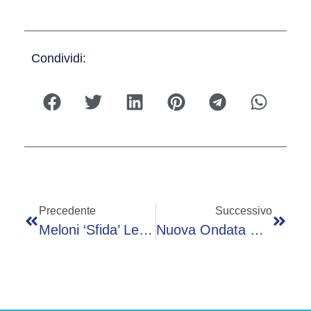
Condividi:
Precedente
Successivo
Meloni ‘sfida’ Le Opposizioni: “Quadro Complesso, Porte Aperte A Chi Vuole Il Confronto”
Nuova Ondata Di Maltempo Sull’Italia, Oggi Allerta Gialla In 7 Regioni