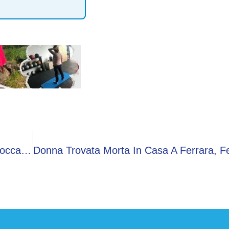
Non Solo Petrolio, La Guerra Tra Iran E Usa Blocca I Pistacchi: Stop All’export