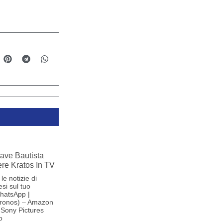
ave Bautista
re Kratos In TV
le notizie di
si sul tuo
hatsApp |
ronos) – Amazon
Sony Pictures
o