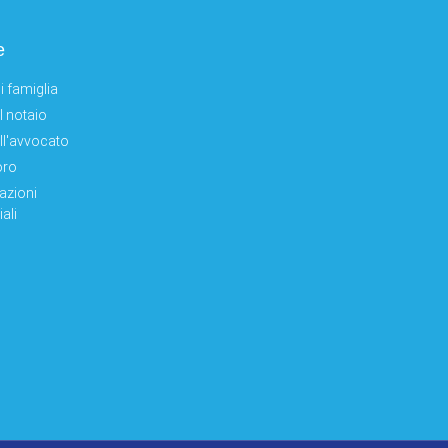
e
i famiglia
el notaio
ell'avvocato
oro
azioni
ali