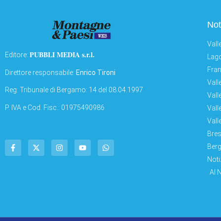
Not
Vall
PUBBLI MEDIA s.r.l.
Editore:
Lago
Fran
Direttore responsabile:
Enrico Tironi
Vall
Reg: Tribunale di Bergamo: 14 del 08.04.1997
Vall
P. IVA e Cod. Fisc.: 01975490986
Vall
Vall
Bres
Berg
Noti
AI 