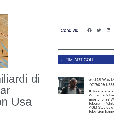
Condividi:
ULTIMI ARTICOLI
liardi di
God Of War, D
Potrebbe Esse
tar
🔔 Vuoi ricevere 
Montagne & Pae
on Usa
smartphone? W
Telegram (Adnk
MGM Studios e 
Television hann