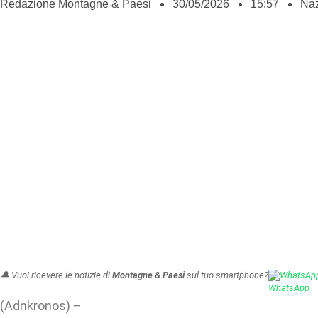
Redazione Montagne & Paesi
30/05/2026
15:57
Naz
🔔 Vuoi ricevere le notizie di
Montagne & Paesi
sul tuo smartphone?
WhatsAp
(Adnkronos) –