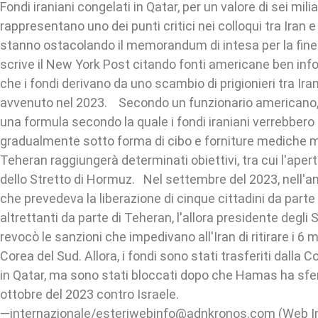
Fondi iraniani congelati in Qatar, per un valore di sei miliar
rappresentano uno dei punti critici nei colloqui tra Iran e 
stanno ostacolando il memorandum di intesa per la fine 
scrive il New York Post citando fonti americane ben in
che i fondi derivano da uno scambio di prigionieri tra Iran
avvenuto nel 2023. Secondo un funzionario americano,
una formula secondo la quale i fondi iraniani verrebbero
gradualmente sotto forma di cibo e forniture mediche
Teheran raggiungerà determinati obiettivi, tra cui l'ape
dello Stretto di Hormuz. Nel settembre del 2023, nell'a
che prevedeva la liberazione di cinque cittadini da part
altrettanti da parte di Teheran, l'allora presidente degli 
revocò le sanzioni che impedivano all'Iran di ritirare i 6 mil
Corea del Sud. Allora, i fondi sono stati trasferiti dalla 
in Qatar, ma sono stati bloccati dopo che Hamas ha sfer
ottobre del 2023 contro Israele.
—internazionale/esteriwebinfo@adnkronos.com (Web I