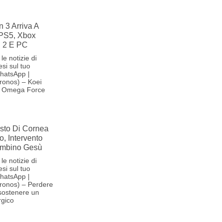
n 3 Arriva A
PS5, Xbox
h 2 E PC
le notizie di
si sul tuo
hatsApp |
ronos) – Koei
m Omega Force
esto Di Cornea
o, Intervento
ambino Gesù
le notizie di
si sul tuo
hatsApp |
ronos) – Perdere
 sostenere un
rgico