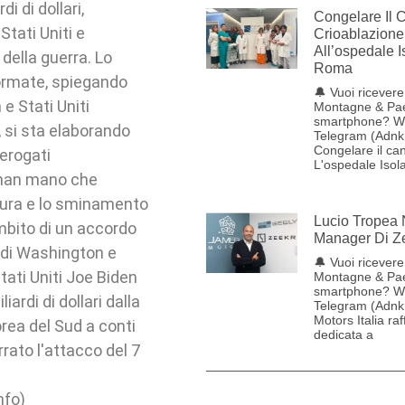
di di dollari,
Congelare Il 
Stati Uniti e
Crioablazion
All’ospedale I
della guerra. Lo
Roma
formate, spiegando
🔔 Vuoi ricevere 
 e Stati Uniti
Montagne & Pae
smartphone? W
 si sta elaborando
Telegram (Adnk
Congelare il ca
 erogati
L'ospedale Isol
 man mano che
rtura e lo sminamento
Lucio Tropea
mbito di un accordo
Manager Di Ze
e di Washington e
🔔 Vuoi ricevere 
Stati Uniti Joe Biden
Montagne & Pae
smartphone? W
iardi di dollari dalla
Telegram (Adnk
Motors Italia raf
Corea del Sud a conti
dedicata a
rato l'attacco del 7
nfo)