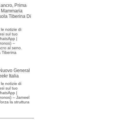
Cancro, Prima
e Mammaria
sola Tiberina Di
le notizie di
si sul tuo
hatsApp |
ronos) –
ncro al seno.
a Tiberina
 Nuovo General
ekr Italia
le notizie di
si sul tuo
hatsApp |
ronos) – Jameel
forza la struttura