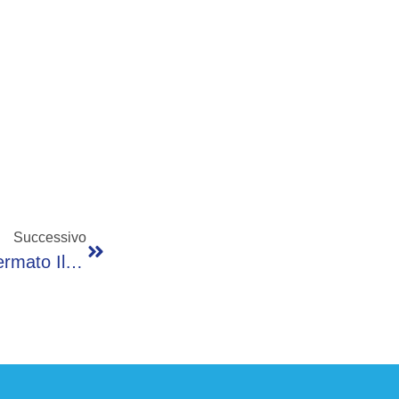
Successivo
Donna Trovata Morta In Casa A Ferrara, Fermato Il Marito