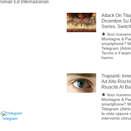
ionali Ed Internazionali
Attack On Tita
Dicembre Su 
Series, Switc
🔔 Vuoi ricevere 
Montagne & Pae
smartphone? W
Telegram (Adnk
Tecmo e il tea
hanno
Trapianti: Inn
Ad Alto Rischi
Riuscito Al B
🔔 Vuoi ricevere 
Montagne & Pae
smartphone? W
Telegram (Adnk
p
|
Telegram
la vista oppure
intervento chiru