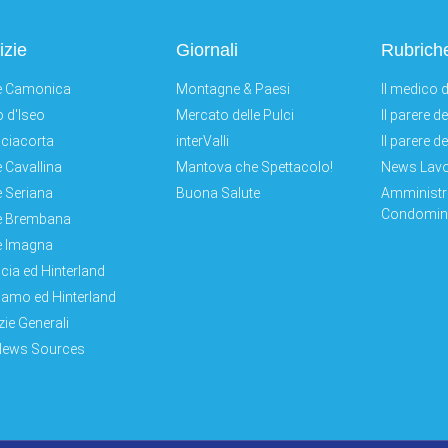
izie
Giornali
Rubrich
e Camonica
Montagne & Paesi
Il medico d
 d'Iseo
Mercato delle Pulci
Il parere d
ciacorta
interValli
Il parere d
e Cavallina
Mantova che Spettacolo!
News Lav
e Seriana
Buona Salute
Amministr
Condomini
e Brembana
e Imagna
cia ed Hinterland
amo ed Hinterland
zie Generali
News Sources