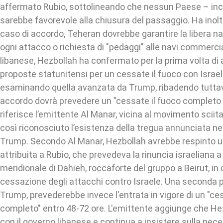
affermato Rubio, sottolineando che nessun Paese – inc
sarebbe favorevole alla chiusura del passaggio. Ha inoltr
caso di accordo, Teheran dovrebbe garantire la libera n
ogni attacco o richiesta di "pedaggi" alle navi commercia
libanese, Hezbollah ha confermato per la prima volta di 
proposte statunitensi per un cessate il fuoco con Israel
esaminando quella avanzata da Trump, ribadendo tuttav
accordo dovrà prevedere un "cessate il fuoco completo e
riferisce l’emittente Al Manar, vicina al movimento sciit
così riconosciuto l’esistenza della tregua annunciata ne
Trump. Secondo Al Manar, Hezbollah avrebbe respinto 
attribuita a Rubio, che prevedeva la rinuncia israeliana a 
meridionale di Dahieh, roccaforte del gruppo a Beirut, in
cessazione degli attacchi contro Israele. Una seconda p
Trump, prevederebbe invece l'entrata in vigore di un "ce
completo" entro 48-72 ore. L'emittente aggiunge che Hez
con il governo libanese e continua a insistere sulla nece