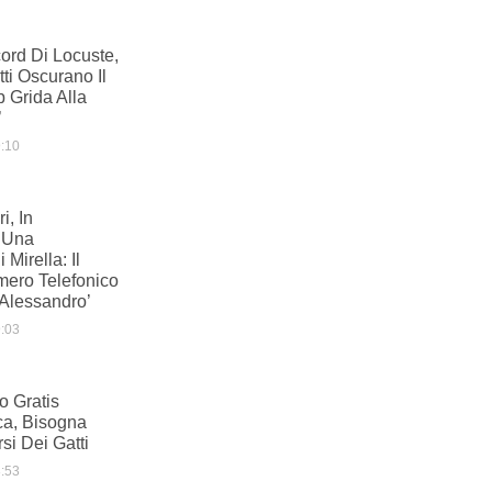
ord Di Locuste,
tti Oscurano Il
b Grida Alla
’
:10
i, In
 Una
Mirella: Il
mero Telefonico
Alessandro’
:03
io Gratis
ca, Bisogna
si Dei Gatti
:53