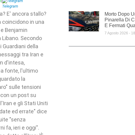
p
|
Telegram
a? E' ancora stallo?
Morto Dopo U
Pinarella Di Ce
n coincidono in una
E Fermati Qua
 e Benjamin
7 Agosto 2026
18
in Libano. Secondo
i Guardiani della
messaggi tra Iran e
m d'intesa,
a fonte, l'ultimo
uardato la
o" sulle tensioni
o con un post su
Iran e gli Stati Uniti
ndate ed errate" dice
uite "senza
i fa, ieri e oggi".