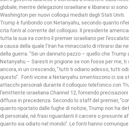
globale, mentre delegazioni israeliane e libanesi si sono
Washington per nuovi colloqui mediati dagli Stati Uniti.
Trump è furibondo con Netanyahu, secondo quanto rifer
cita fonti al corrente del colloquio. Il presidente ameri
tutta la sua ira contro il premier israeliano per l'escalati
a causa della quale l'Iran ha minacciato di ritirarsi dai ne
della guerra. "Sei un dannato pazzo – quello che Trump 
Netanyahu – Saresti in prigione se non fosse per me, ti 
ancora, in un crescendo, "tutti ti odiano adesso, tutti od
questo". Fonti vicine a Netanyahu smentiscono ci sia s
attacchi personali durante il colloquio telefonico con Tr
l'emittente israeliana Channel 12, fornendo precisazioni 
diffuse in precedenza. Secondo lo staff del premier, "c
quanto riportato dalle fughe di notizie, Trump non ha de
di personale, né frasi riguardanti il carcere o presunte 
quanto sia odiato nel mondo". Le fonti hanno comunque 