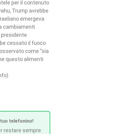
ntele per il contenuto
anyahu, Trump avrebbe
sraeliano emergeva
za cambiamenti
l presidente
be cessato il fuoco
e osservato come "sia
che questo alimenti
nfo)
 tuo telefonino!
r restare sempre