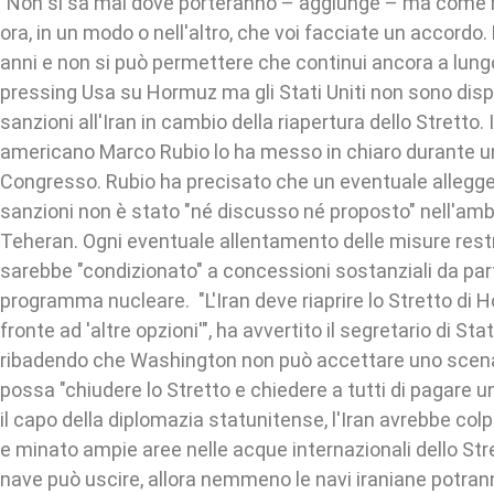
"Non si sa mai dove porteranno – aggiunge – ma come ho 
ora, in un modo o nell'altro, che voi facciate un accordo
anni e non si può permettere che continui ancora a lungo
pressing Usa su Hormuz ma gli Stati Uniti non sono disp
sanzioni all'Iran in cambio della riapertura dello Stretto. 
americano Marco Rubio lo ha messo in chiaro durante un
Congresso. Rubio ha precisato che un eventuale allegge
sanzioni non è stato "né discusso né proposto" nell'amb
Teheran. Ogni eventuale allentamento delle misure restri
sarebbe "condizionato" a concessioni sostanziali da part
programma nucleare. "L'Iran deve riaprire lo Stretto di H
fronte ad 'altre opzioni'", ha avvertito il segretario di St
ribadendo che Washington non può accettare uno scena
possa "chiudere lo Stretto e chiedere a tutti di pagare 
il capo della diplomazia statunitense, l'Iran avrebbe col
e minato ampie aree nelle acque internazionali dello St
nave può uscire, allora nemmeno le navi iraniane potrann