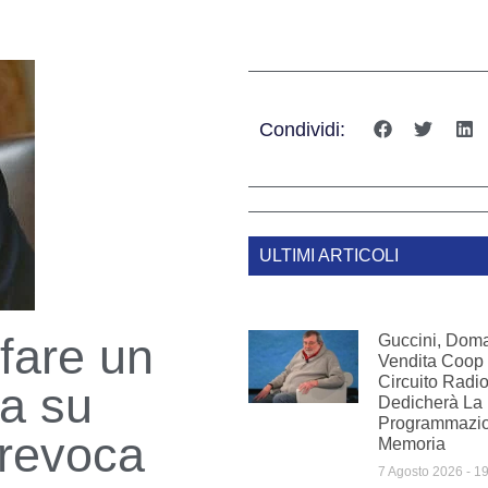
Condividi:
ULTIMI ARTICOLI
 fare un
Guccini, Doman
Vendita Coop 
Circuito Radi
a su
Dedicherà La
Programmazio
revoca
Memoria
7 Agosto 2026
19