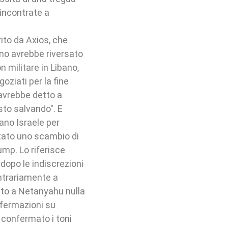
 incontrate a
ito da Axios, che
cano avrebbe riversato
on militare in Libano,
goziati per la fine
avrebbe detto a
sto salvando". E
iano Israele per
tato uno scambio di
ump. Lo riferisce
dopo le indiscrezioni
ontrariamente a
tto a Netanyahu nulla
affermazioni su
confermato i toni