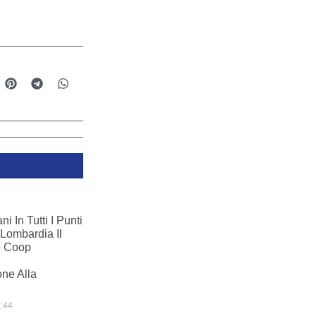
i In Tutti I Punti
Lombardia Il
o Coop
ne Alla
:44