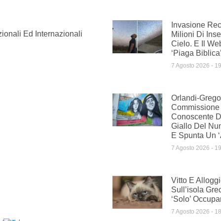
Invasione Rec
ionali Ed Internazionali
Milioni Di Inse
Cielo. E Il We
‘piaga Biblica
7 Agosto 2026
19
Orlandi-Gregor
Commissione
Conoscente Di 
Giallo Del Nu
E Spunta Un ‘
7 Agosto 2026
19
Vitto E Allogg
Sull’isola Gre
‘solo’ Occupar
7 Agosto 2026
18