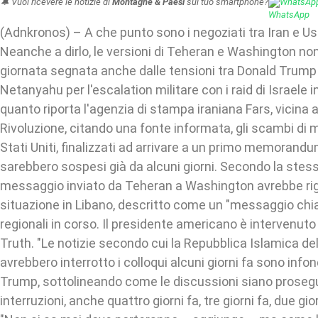
🔔 Vuoi ricevere le notizie di
Montagne & Paesi
sul tuo smartphone?
WhatsAp
(Adnkronos) – A che punto sono i negoziati tra Iran e Us
Neanche a dirlo, le versioni di Teheran e Washington no
giornata segnata anche dalle tensioni tra Donald Trump
Netanyahu per l'escalation militare con i raid di Israele 
quanto riporta l'agenzia di stampa iraniana Fars, vicina a
Rivoluzione, citando una fonte informata, gli scambi di 
Stati Uniti, finalizzati ad arrivare a un primo memorandu
sarebbero sospesi già da alcuni giorni. Secondo la stess
messaggio inviato da Teheran a Washington avrebbe rig
situazione in Libano, descritto come un "messaggio chiar
regionali in corso. Il presidente americano è intervenut
Truth. "Le notizie secondo cui la Repubblica Islamica dell'
avrebbero interrotto i colloqui alcuni giorni fa sono info
Trump, sottolineando come le discussioni siano proseg
interruzioni, anche quattro giorni fa, tre giorni fa, due giorn