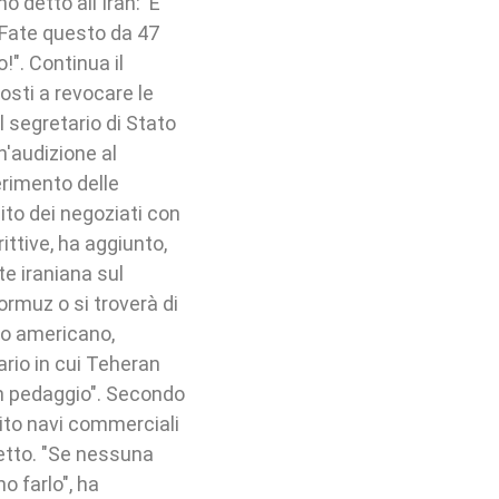
detto all'Iran: 'È
. Fate questo da 47
!". Continua il
osti a revocare le
Il segretario di Stato
'audizione al
rimento delle
ito dei negoziati con
ttive, ha aggiunto,
e iraniana sul
ormuz o si troverà di
ato americano,
rio in cui Teheran
un pedaggio". Secondo
pito navi commerciali
retto. "Se nessuna
o farlo", ha