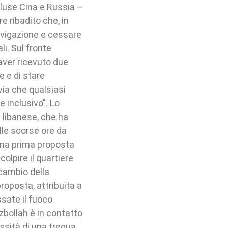
luse Cina e Russia –
e ribadito che, in
avigazione e cessare
li. Sul fronte
aver ricevuto due
e e di stare
ia che qualsiasi
 inclusivo". Lo
a libanese, che ha
lle scorse ore da
una prima proposta
colpire il quartiere
 cambio della
roposta, attribuita a
ssate il fuoco
bollah è in contatto
ssità di una tregua