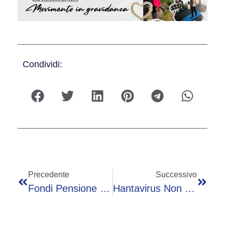
Condividi:
Precedente
Successivo
Fondi Pensione E Tfr, Guida Alle Nuove Regole 2026: Online Il Portale Del Ministero
Hantavirus Non Può Causare Pandemia Ma Epidemie Gravi Sì: Lo Studio Su Focolaio Mv Hondius