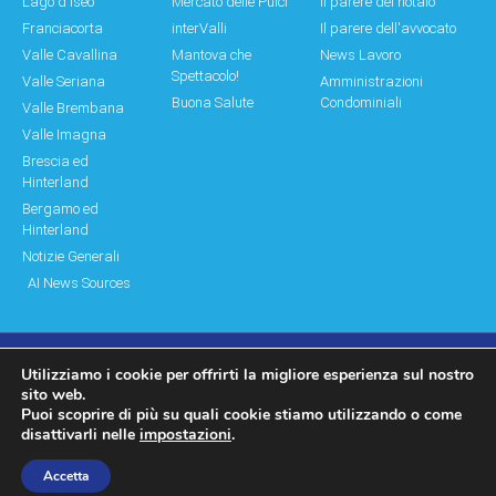
Lago d'Iseo
Mercato delle Pulci
Il parere del notaio
Franciacorta
interValli
Il parere dell'avvocato
Valle Cavallina
Mantova che
News Lavoro
Spettacolo!
Valle Seriana
Amministrazioni
Buona Salute
Condominiali
Valle Brembana
Valle Imagna
Brescia ed
Hinterland
Bergamo ed
Hinterland
Notizie Generali
AI News Sources
Utilizziamo i cookie per offrirti la migliore esperienza sul nostro
© Copyright 2011 – 2026 Montagne & Paesi
sito web.
Puoi scoprire di più su quali cookie stiamo utilizzando o come
Log In|Log Out
Privacy Policy
disattivarli nelle
impostazioni
.
made by moonbat
Accetta