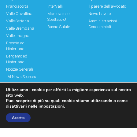
Franciacorta
interValli
Il parere dell'avvocato
Valle Cavallina
Mantova che
News Lavoro
Spettacolo!
Valle Seriana
Amministrazioni
Buona Salute
Condominiali
Valle Brembana
Valle Imagna
Brescia ed
Hinterland
Bergamo ed
Hinterland
Notizie Generali
AI News Sources
Utilizziamo i cookie per offrirti la migliore esperienza sul nostro
sito web.
Puoi scoprire di più su quali cookie stiamo utilizzando o come
© Copyright 2011 – 2026 Montagne & Paesi
disattivarli nelle
impostazioni
.
Log In|Log Out
Privacy Policy
Accetta
made by moonbat