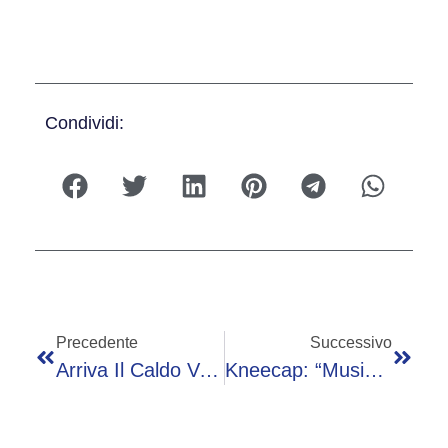
Condividi:
Precedente
Successivo
Arriva Il Caldo Vero Con L’anticiclone Africano, Attesi Picchi Fino A Quasi 40 Gradi
Kneecap: “Musica E Politica Sono Inseparabili. E Non Cambieremo Lingua Per Piacere A Tutti”