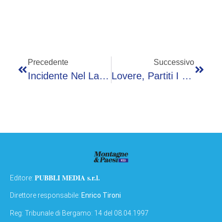
Precedente
Successivo
Incidente Nel Lago A Pisogne, 19enne Muore Annegato Nel Sebino Dopo Un Tuffo
Lovere, Partiti I Lavori Alla Scalinata Delle Piscine: Stop Ai Problemi Causati Dalla Pioggia
PUBBLI MEDIA s.r.l.
Editore:
Direttore responsabile:
Enrico Tironi
Reg: Tribunale di Bergamo: 14 del 08.04.1997