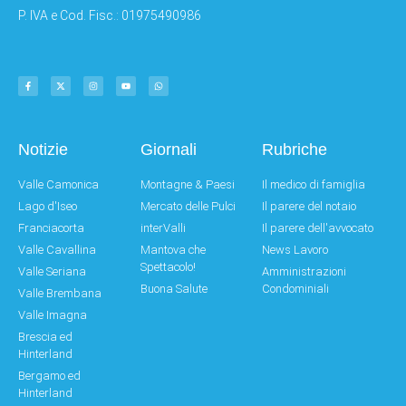
P. IVA e Cod. Fisc.: 01975490986
Notizie
Giornali
Rubriche
Valle Camonica
Montagne & Paesi
Il medico di famiglia
Lago d'Iseo
Mercato delle Pulci
Il parere del notaio
Franciacorta
interValli
Il parere dell'avvocato
Valle Cavallina
Mantova che
News Lavoro
Spettacolo!
Valle Seriana
Amministrazioni
Buona Salute
Condominiali
Valle Brembana
Valle Imagna
Brescia ed
Hinterland
Bergamo ed
Hinterland