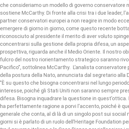
che consideriamo un modello di governo conservatore ne
sostiene McCarthy. Di fronte alla crisi tra i due leader, l'
partner conservatori europei a non reagire in modo ecce
emergere di giorno in giorno, come questo recente botta 
riconosciuto al presidente il merito di aver voluto spinge
concentrarsi sulla gestione della propria difesa, un aspe
prospettiva, riguarda anche il Medio Oriente. Il nostro obi
fulcro del nostro riorientamento strategico saranno rivol
Pacifico”, sottolinea McCarthy. L’analista conservatore p
della postura della Nato, annunciata dal segretario alla
"È su questo che bisogna concentrarsi nel lungo periodo,
interesse, poiché gli Stati Uniti non saranno sempre pres
difesa. Bisogna inquadrare la questione in quest'ottica.
ha perfettamente ragione a porvi l'accento, poiché è que
generale che conta, al di là di un singolo post sui social 
giorni si è parlato di un ruolo dell’Heritage Foundation per