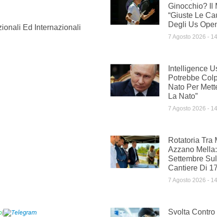
Ginocchio? Il 
“Giuste Le Cau
Degli Us Ope
ionali Ed Internazionali
7 Agosto 2026
14
Intelligence U
Potrebbe Col
Nato Per Mett
La Nato”
7 Agosto 2026
14
Rotatoria Tra
Azzano Mella: 
Settembre Sul
Cantiere Di 1
7 Agosto 2026
14
Svolta Contro
p
|
Telegram