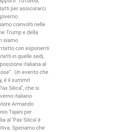
apporti. Tuttavia,
tti per assicurarci
 governo
iamo coinvolti nelle
one Trump e della
on siamo
ontatto con esponenti
atti in quelle sedi,
posizione italiana al
cose”. Un evento che
, è il summit
ax Silica”, che si
overno italiano
iatore Armando
onio Tajani per
a al ‘Pax Silica’ è
itiva. Speriamo che