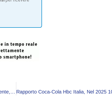
Nainggolan Ancora Nei Guai: Guida Senza Patente, Passa Con Il Rosso E Sfiora Una Pattuglia Della Polizia