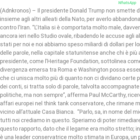
(Adnkronos) – Il presidente Donald Trump non smette di cr
insieme agli altri alleati della Nato, per averlo abbandon
contro l’Iran. “L'Italia si è comportata molto male, davve
ancora ieri nello Studio ovale, ribadendo le accuse agli a
stati per noi e noi abbiamo speso miliardi di dollari per lor
delle parole, nella capitale statunitense anche chi è più a
presidente, come l’Heritage Foundation, sottolinea com
divergenza emersa tra Roma e Washington possa esser
che ci unisca molto più di quanto non ci dividano certe pa
dei conti, si tratta solo di parole, talvolta accompagnat
politiche, ma non sempre”, afferma Paul McCarthy, ricerc
affari europei nel think tank conservatore, che rimane m
vicino all’attuale Casa Bianca. “Parlo, sa, in nome del mi
tutti noi crediamo in questo. Speriamo di poter rimediare,
questo rapporto, dato che il legame era molto stretto; in
è una leader conservatrice molto stimata in Europa, un 