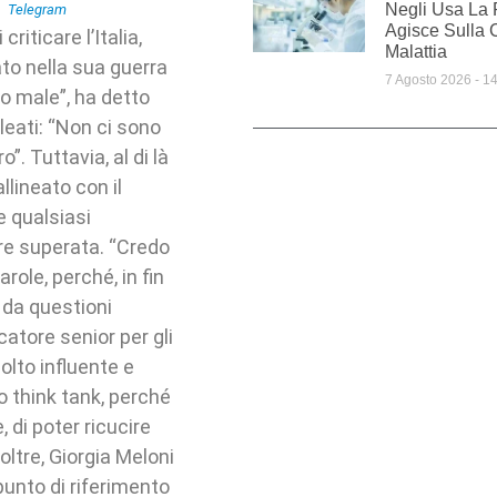
Negli Usa La
Agisce Sulla 
iticare l’Italia,
Malattia
ato nella sua guerra
7 Agosto 2026
14
ro male”, ha detto
lleati: “Non ci sono
o”. Tuttavia, al di là
llineato con il
e qualsiasi
e superata. “Credo
role, perché, in fin
e da questioni
atore senior per gli
olto influente e
o think tank, perché
 di poter ricucire
oltre, Giorgia Meloni
punto di riferimento