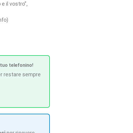
e il vostro”,
nfo)
 tuo telefonino!
r restare sempre
esi
per ricevere