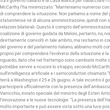
tra il governo italiano e la Casa Bianca per riallacciare i r
McCarthy l'ha minimizzato: “Manteniamo numerosi conta
di comprendere la situazione. Non parliamo a nome del
statunitense né di alcuna amministrazione, quindi non s
relazioni bilaterali. Questo è compito dell'amministrazi
coalizione di governo guidata da Meloni, pertanto, no, n
direttamente coinvolti in tale ambito, ma restiamo in c
del governo e del parlamento italiano, abbiamo molti cont
proprio per comprendere l'evolversi della situazione e la 
riguardo, dato che nel frattempo sono cambiate molte 
potrebbe servire a ricucire lo strappo, secondo McCarthy
sull’intelligenza artificiale e i semiconduttori chiamato “P
terrà a Washington il 25 e 26 giugno. A tale incontro il g
parteciperà ufficialmente con la presenza dell'ambasc
Varricchio, inviato speciale del ministro degli Esteri Ant
l'innovazione e le nuove tecnologie. “La presenza dell'Itali
molto importante e può essere vista sotto una luce pos