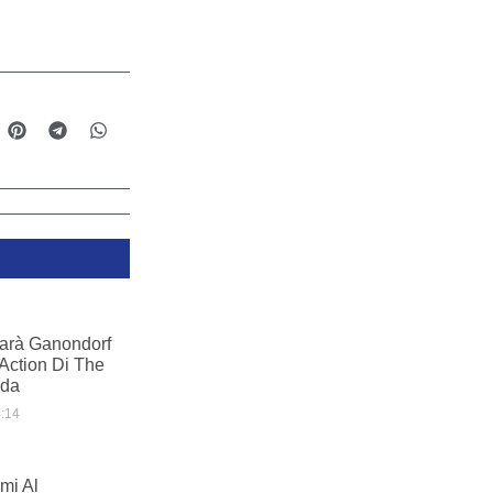
Sarà Ganondorf
-Action Di The
lda
:14
mi Al