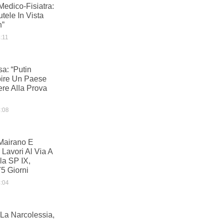
Medico-Fisiatra:
tele In Vista
n”
:11
sa: “Putin
pire Un Paese
ere Alla Prova
:08
 Mairano E
Lavori Al Via A
la SP IX,
75 Giorni
:04
 La Narcolessia,