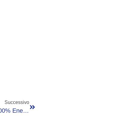
Successivo
Rapporto Coca-Cola Hbc Italia, Nel 2025 100% Energia Da Rinnovabili