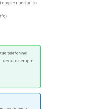
corpi e riportarli in
nfo)
 tuo telefonino!
r restare sempre
esi
per ricevere