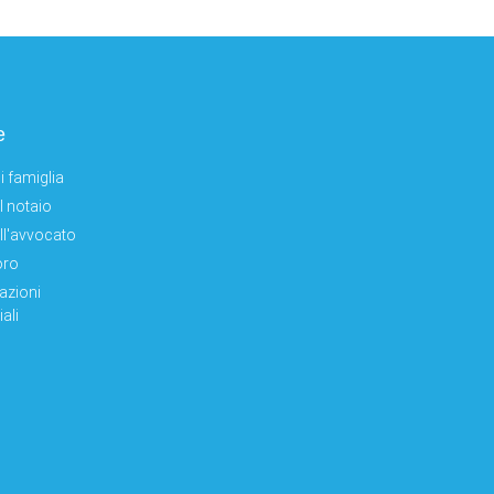
e
i famiglia
el notaio
ell'avvocato
oro
azioni
ali