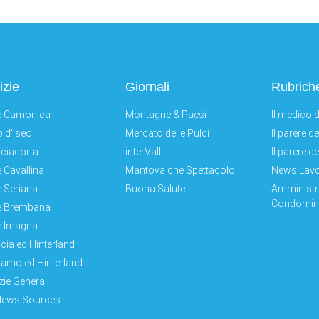
izie
Giornali
Rubrich
e Camonica
Montagne & Paesi
Il medico d
 d'Iseo
Mercato delle Pulci
Il parere d
ciacorta
interValli
Il parere d
e Cavallina
Mantova che Spettacolo!
News Lav
e Seriana
Buona Salute
Amministr
Condomini
e Brembana
e Imagna
cia ed Hinterland
amo ed Hinterland
zie Generali
News Sources