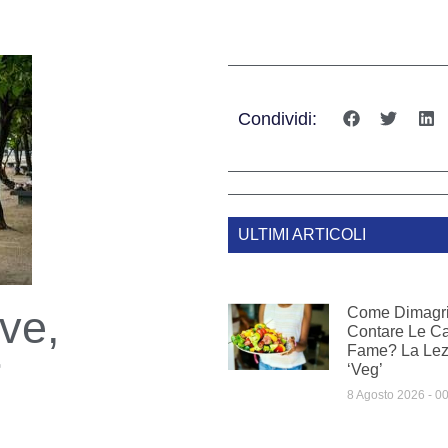
Condividi:
ULTIMI ARTICOLI
ive,
Come Dimagri
Contare Le Ca
Fame? La Lezi
r
‘veg’
8 Agosto 2026
00