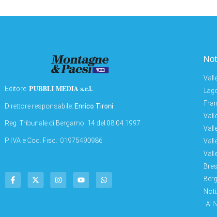
Not
Vall
PUBBLI MEDIA s.r.l.
Editore:
Lago
Fran
Direttore responsabile:
Enrico Tironi
Vall
Reg: Tribunale di Bergamo: 14 del 08.04.1997
Vall
P. IVA e Cod. Fisc.: 01975490986
Vall
Vall
Bres
Berg
Noti
AI 