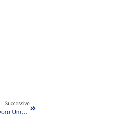
Successivo
Ai, Barachini: “Deve Essere Strumento, Lavoro Umano Resta Centrale”