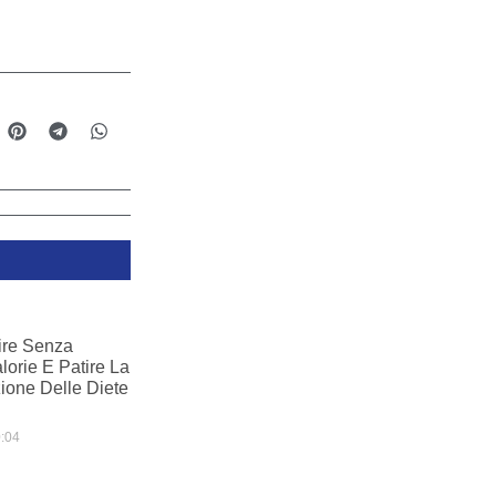
re Senza
lorie E Patire La
one Delle Diete
:04