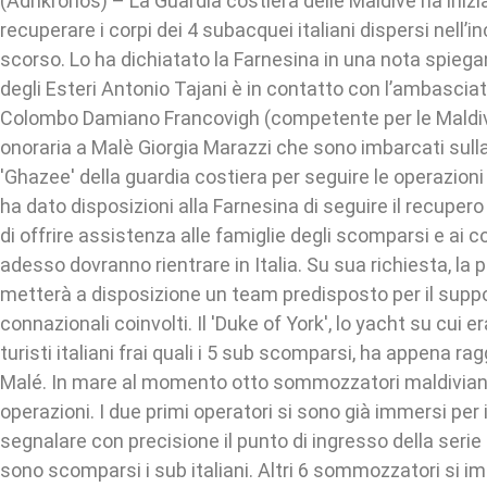
(Adnkronos) – La Guardia costiera delle Maldive ha inizi
recuperare i corpi dei 4 subacquei italiani dispersi nell’i
scorso. Lo ha dichiatato la Farnesina in una nota spiega
degli Esteri Antonio Tajani è in contatto con l’ambasciato
Colombo Damiano Francovigh (competente per le Maldiv
onoraria a Malè Giorgia Marazzi che sono imbarcati sulla
'Ghazee' della guardia costiera per seguire le operazioni
ha dato disposizioni alla Farnesina di seguire il recuper
di offrire assistenza alle famiglie degli scomparsi e ai 
adesso dovranno rientrare in Italia. Su sua richiesta, la 
metterà a disposizione un team predisposto per il suppo
connazionali coinvolti. Il 'Duke of York', lo yacht su cui e
turisti italiani frai quali i 5 sub scomparsi, ha appena ra
Malé. In mare al momento otto sommozzatori maldiviani 
operazioni. I due primi operatori si sono già immersi per 
segnalare con precisione il punto di ingresso della serie 
sono scomparsi i sub italiani. Altri 6 sommozzatori si 