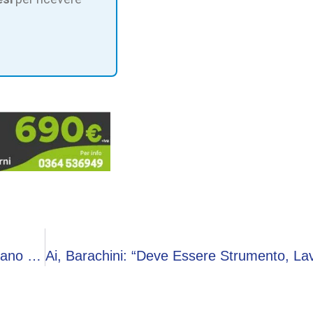
Roma-Lazio E Finale Internazionali, Scatta Il Piano Sicurezza: Oltre Mille Forze Di Polizia In Campo