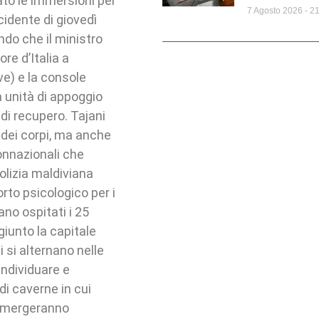
ato le immersioni per
7 Agosto 2026
21
ncidente di giovedì
ndo che il ministro
re d’Italia a
e) e la console
 unità di appoggio
 di recupero. Tajani
o dei corpi, ma anche
connazionali che
polizia maldiviana
rto psicologico per i
rano ospitati i 25
ggiunto la capitale
si alternano nelle
individuare e
di caverne in cui
immergeranno