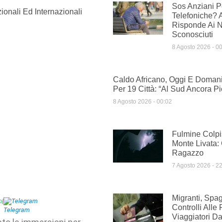
Sos Anziani Pe
ionali Ed Internazionali
Telefoniche? 
Risponde Ai 
Sconosciuti
8 Agosto 2026
00
Caldo Africano, Oggi E Domani
Per 19 Città: “Al Sud Ancora Pi
8 Agosto 2026
00:02
Fulmine Colpi
Monte Livata:
Ragazzo
7 Agosto 2026
22
Migranti, Spag
p
|
Telegram
Controlli Alle 
Viaggiatori Dal