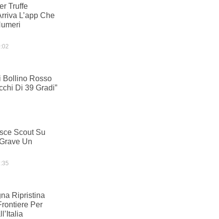
r Truffe
Arriva L’app Che
Numeri
:02
 Bollino Rosso
cchi Di 39 Gradi”
sce Scout Su
 Grave Un
:35
na Ripristina
Frontiere Per
l’Italia