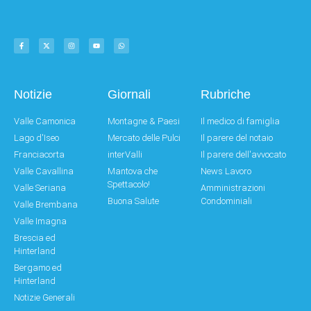
Notizie
Giornali
Rubriche
Valle Camonica
Montagne & Paesi
Il medico di famiglia
Lago d'Iseo
Mercato delle Pulci
Il parere del notaio
Franciacorta
interValli
Il parere dell'avvocato
Valle Cavallina
Mantova che
News Lavoro
Spettacolo!
Valle Seriana
Amministrazioni
Buona Salute
Condominiali
Valle Brembana
Valle Imagna
Brescia ed
Hinterland
Bergamo ed
Hinterland
Notizie Generali