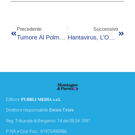
Precedente
Successivo
Tumore Al Polmone, Rimborsata In Italia Terapia Chemio-Free Per Mutazioni Egfr
Hantavirus, L’Oms Avverte: È Più Contagioso Non Appena Compaiono I Sintomi
PUBBLI MEDIA s.r.l.
Editore:
Direttore responsabile:
Enrico Tironi
Reg: Tribunale di Bergamo: 14 del 08.04.1997
P. IVA e Cod. Fisc.: 01975490986