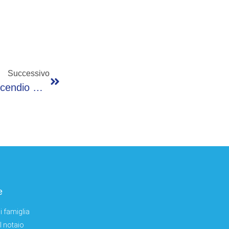
Successivo
Domato Oggi, Nel Primo Pomeriggio, Un Incendio Nei Boschi Di Castione Della Presolana
e
i famiglia
el notaio