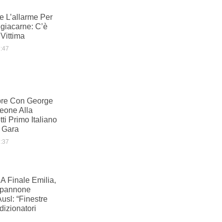
e L’allarme Per
ngiacarne: C’è
Vittima
:47
pre Con George
Leone Alla
tti Primo Italiano
 Gara
:37
A Finale Emilia,
apannone
Ausl: “Finestre
izionatori