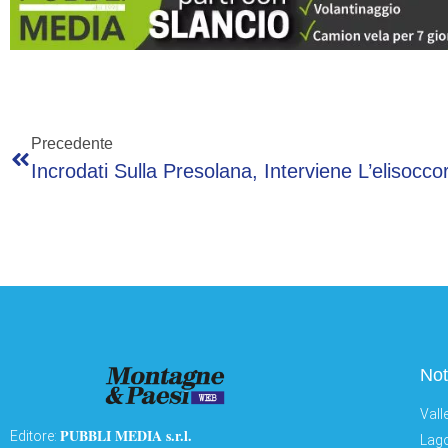
Precedente
Incrodati Sulla Presolana, Interviene L’elisocco
Not
Vall
PUBBLI MEDIA s.r.l.
Editore:
Lago