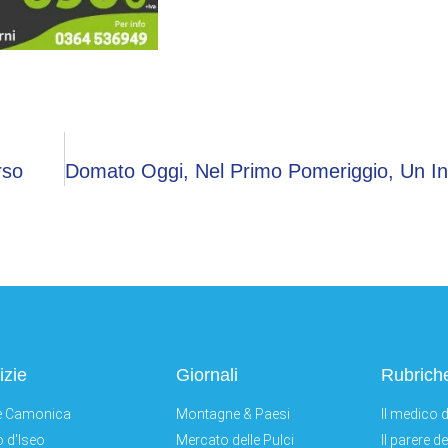
rso
izie
Giornali
Rubrich
e Camonica
Montagne & Paesi
Il medico d
 d'Iseo
Mercato delle Pulci
Il parere d