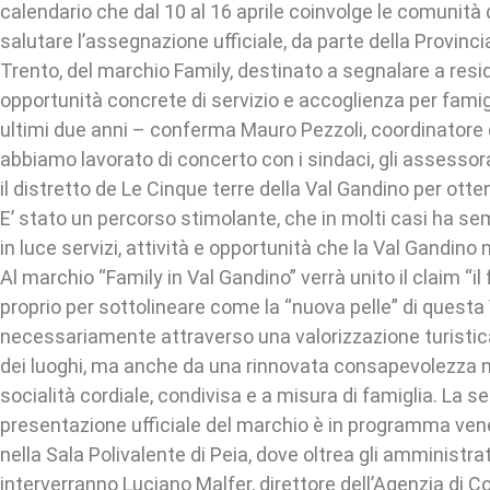
calendario che dal 10 al 16 aprile coinvolge le comunità d
salutare l’assegnazione ufficiale, da parte della Provin
Trento, del marchio Family, destinato a segnalare a reside
opportunità concrete di servizio e accoglienza per famig
ultimi due anni – conferma Mauro Pezzoli, coordinatore 
abbiamo lavorato di concerto con i sindaci, gli assessorat
il distretto de Le Cinque terre della Val Gandino per ott
E’ stato un percorso stimolante, che in molti casi ha
in luce servizi, attività e opportunità che la Val Gandino
Al marchio “Family in Val Gandino” verrà unito il claim “il
proprio per sottolineare come la “nuova pelle” di questa 
necessariamente attraverso una valorizzazione turistic
dei luoghi, ma anche da una rinnovata consapevolezza n
socialità cordiale, condivisa e a misura di famiglia. La se
presentazione ufficiale del marchio è in programma vener
nella Sala Polivalente di Peia, dove oltrea gli amministra
interverranno Luciano Malfer, direttore dell’Agenzia di C