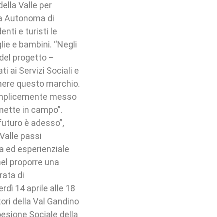
ella Valle per
cia Autonoma di
nti e turisti le
lie e bambini. “Negli
del progetto –
i ai Servizi Sociali e
enere questo marchio.
 semplicemente messo
 mette in campo”.
 futuro è adesso”,
Valle passi
a ed esperienziale
el proporre una
rata di
dì 14 aprile alle 18
tori della Val Gandino
oesione Sociale della