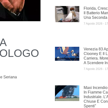
Florida, Cresc
Il Batterio Ma
Una Seconda 
7 Agosto 2026
17
A
COLOGO
Venezia 83 A
Clooney E Il 
Carriera. More
A Scendere In
7 Agosto 2026
17
le Seriana
Maxi Incendio 
In Fiamme C
Industriale. L’
Chiuse E Cond
Spenti”