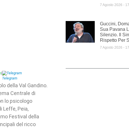
7 Agosto 2026
17
Guccini, Doman
Sua Pavana L
Silenzio. Il S
Rispetto Per 
7 Agosto 2026
17
p
|
Telegram
solo della Val Gandino.
nema Centrale di
on lo psicologo
i Leffe, Peia,
mo Festival della
ncipali del ricco