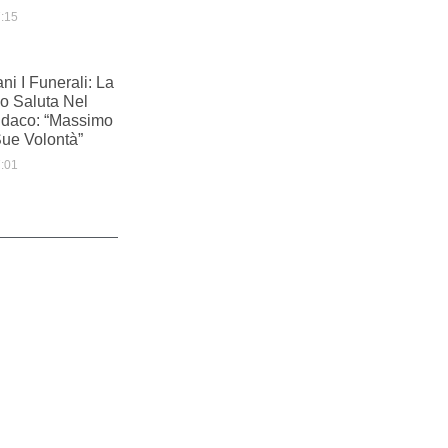
:15
i I Funerali: La
o Saluta Nel
indaco: “Massimo
Sue Volontà”
:01