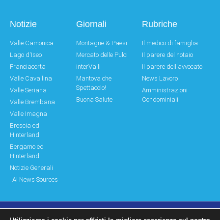
Notizie
Giornali
Rubriche
Valle Camonica
Montagne & Paesi
Il medico di famiglia
Lago d'Iseo
Mercato delle Pulci
Il parere del notaio
Franciacorta
interValli
Il parere dell'avvocato
Valle Cavallina
Mantova che
News Lavoro
Spettacolo!
Valle Seriana
Amministrazioni
Buona Salute
Condominiali
Valle Brembana
Valle Imagna
Brescia ed
Hinterland
Bergamo ed
Hinterland
Notizie Generali
AI News Sources