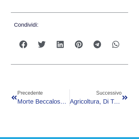
Condividi:
Precedente
Successivo
Morte Beccalossi, Da Fiorello A Ruggeri E Bonolis Il Ricordo Dei Tifosi Dell’Inter: “Ci Ha Fatto Divertire”
Agricoltura, Di Tullio (Nomisma): “Eliminare Urea? Va Studiata Soluzione Ad Hoc”