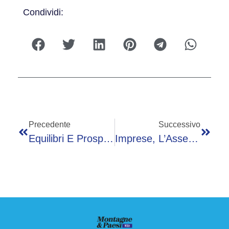
Condividi:
Precedente
Successivo
Equilibri E Prospettive Del Sistema Salute – Diretta Giovedì Dalle 10
Imprese, L’Assemblea Di Confindustria Verona Nomina Vicepresidenti Biroccio (Gsk) E Zanardi