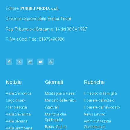
PUBBLI MEDIA s.r.l.
Editore:
Direttore responsabile:
Enrico Tironi
Reg: Tribunale di Bergamo: 14 del 08.04.1997
P. IVA e Cod. Fisc.: 01975490986
Notizie
Giornali
Rubriche
Valle Camonica
Montagne & Paesi
Il medico di famiglia
Lago d'Iseo
Mercato delle Pulci
Il parere del notaio
Franciacorta
interValli
Il parere dell'avvocato
Valle Cavallina
Mantova che
News Lavoro
Spettacolo!
Valle Seriana
Amministrazioni
Buona Salute
Condominiali
Valle Brembana