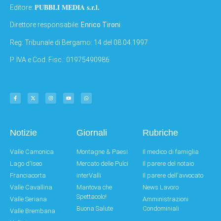
PUBBLI MEDIA s.r.l.
Editore:
Direttore responsabile:
Enrico Tironi
Reg: Tribunale di Bergamo: 14 del 08.04.1997
P. IVA e Cod. Fisc.: 01975490986
Notizie
Giornali
Rubriche
Valle Camonica
Montagne & Paesi
Il medico di famiglia
Lago d'Iseo
Mercato delle Pulci
Il parere del notaio
Franciacorta
interValli
Il parere dell'avvocato
Valle Cavallina
Mantova che
News Lavoro
Spettacolo!
Valle Seriana
Amministrazioni
Buona Salute
Condominiali
Valle Brembana