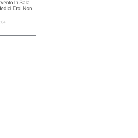
rvento In Sala
Medici Eroi Non
:04