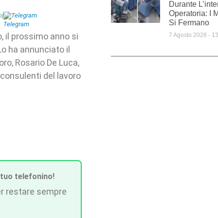
Durante L’inte
Operatoria: I 
p
|
Telegram
Si Fermano
, il prossimo anno si
7 Agosto 2026
13
Lo ha annunciato il
oro, Rosario De Luca,
 consulenti del lavoro
 tuo telefonino!
r restare sempre