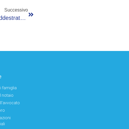
Successivo
Ivanka Trump Nel Mirino Di Un Terrorista Addestrato Dai Pasdaran, La Rivelazione Del New York Post
e
i famiglia
el notaio
ell'avvocato
oro
azioni
ali