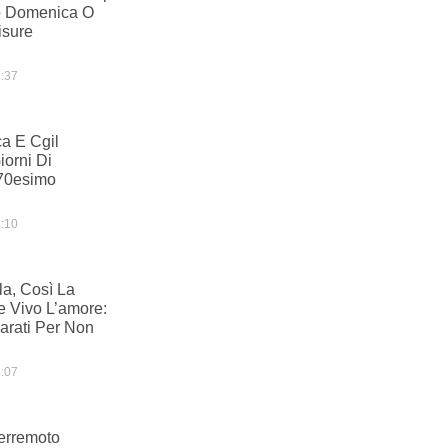
ro Domenica O
isure
:37
ca E Cgil
iorni Di
 70esimo
:10
la, Così La
e Vivo L’amore:
rati Per Non
:07
Terremoto