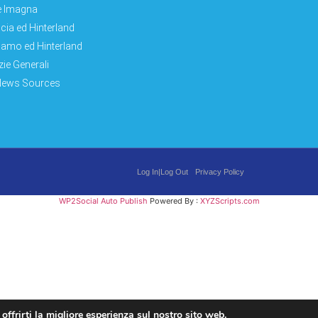
e Imagna
cia ed Hinterland
amo ed Hinterland
zie Generali
News Sources
Log In|Log Out
Privacy Policy
WP2Social Auto Publish
Powered By :
XYZScripts.com
 offrirti la migliore esperienza sul nostro sito web.