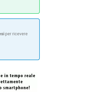
esi
per ricevere