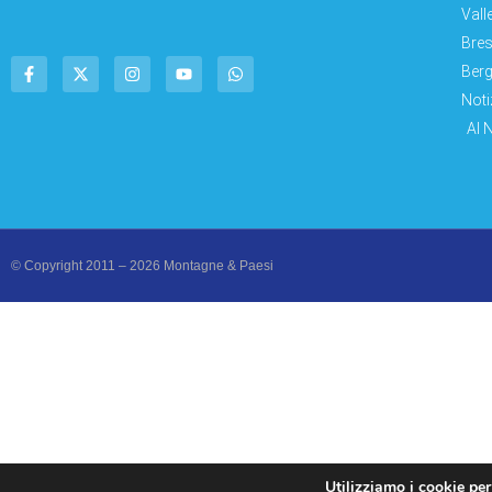
Vall
Bres
Berg
Noti
AI 
© Copyright 2011 – 2026 Montagne & Paesi
Utilizziamo i cookie per