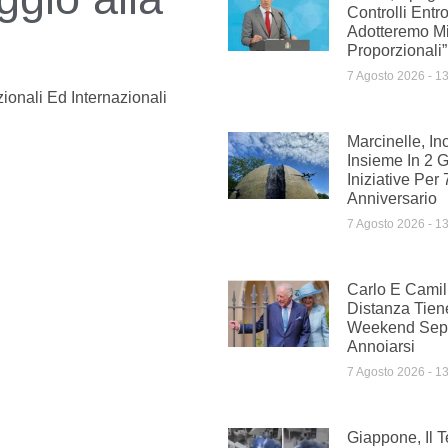
Controlli Ent
Adotteremo M
Proporzionali”
7 Agosto 2026
13
ionali Ed Internazionali
Marcinelle, In
Insieme In 2 G
Iniziative Per
Anniversario
7 Agosto 2026
13
Carlo E Camil
Distanza Tien
Weekend Sepa
Annoiarsi
7 Agosto 2026
13
Giappone, Il 