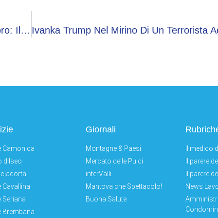
Cannes, Conto Alla Rovescia Per La Palma D’oro: Il Toto Vincitorinews Dalla Nostra Inviata
izie
Giornali
Rubrich
e Camonica
Montagne & Paesi
Il medico d
 d'Iseo
Mercato delle Pulci
Il parere d
ciacorta
interValli
Il parere d
e Cavallina
Mantova che Spettacolo!
News Lav
e Seriana
Buona Salute
Amministr
Condomini
e Brembana