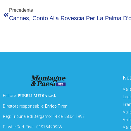
Precedente
Not
Vall
PUBBLI MEDIA s.r.l.
Editore:
Lago
Fran
Direttore responsabile:
Enrico Tironi
Vall
Reg: Tribunale di Bergamo: 14 del 08.04.1997
Vall
P. IVA e Cod. Fisc.: 01975490986
Vall