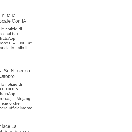
In Italia
Vocale Con IA
le notizie di
si sul tuo
hatsApp |
onos) – Just Eat
cia in Italia il
iva Su Nintendo
 Ottobre
le notizie di
si sul tuo
hatsApp |
ronos) – Mojang
nciato che
herà ufficialmente
nisce La
l’intelligenza