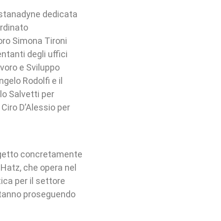
 stanadyne dedicata
ordinato
voro Simona Tironi
tanti degli uffici
avoro e Sviluppo
gelo Rodolfi e il
o Salvetti per
 Ciro D’Alessio per
oggetto concretamente
 Hatz, che opera nel
ca per il settore
 stanno proseguendo