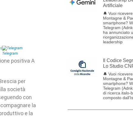
Artificiale
🔔 Vuoi ricevere 
Montagne & Pae
smartphone? W
Telegram (Adnk
ha annunciato 
riorganizzazione
leadership
p
|
Telegram
ione positiva A
Il Codice Seg
Lo Studio CN
🔔 Vuoi ricevere 
Montagne & Pae
Brescia per
smartphone? W
Telegram (Adnk
lla società
di ricerca italo-
 seguendo con
composto dall'Ist
accompagnare la
produttivo e la