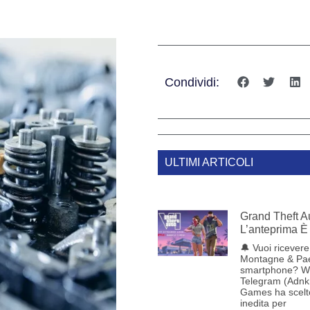
Condividi:
ULTIMI ARTICOLI
Grand Theft Au
L’anteprima È 
🔔 Vuoi ricevere 
Montagne & Pae
smartphone? W
Telegram (Adnk
Games ha scelt
inedita per