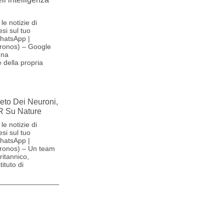
le notizie di
si sul tuo
hatsApp |
ronos) – Google
una
 della propria
reto Dei Neuroni,
R Su Nature
le notizie di
si sul tuo
hatsApp |
ronos) – Un team
britannico,
ituto di