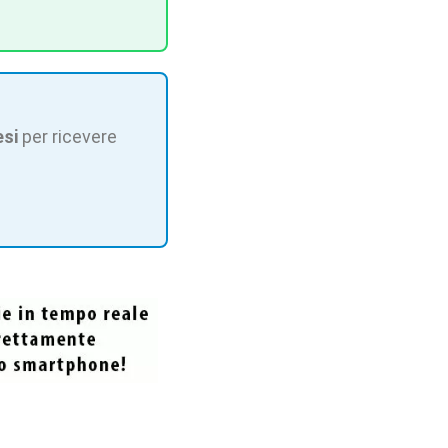
esi
per ricevere