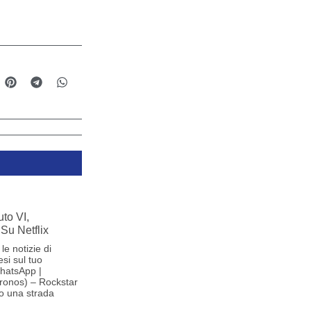
to VI,
Su Netflix
le notizie di
si sul tuo
hatsApp |
ronos) – Rockstar
o una strada