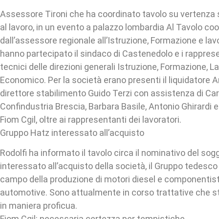
Assessore Tironi che ha coordinato tavolo su vertenza
al lavoro, in un evento a palazzo lombardia Al Tavolo co
dall’assessore regionale all’Istruzione, Formazione e la
hanno partecipato il sindaco di Castenedolo e i rappresen
tecnici delle direzioni generali Istruzione, Formazione, L
Economico. Per la società erano presenti il liquidatore An
direttore stabilimento Guido Terzi con assistenza di Carl
Confindustria Brescia, Barbara Basile, Antonio Ghirardi e
Fiom Cgil, oltre ai rappresentanti dei lavoratori.
Gruppo Hatz interessato all’acquisto
Rodolfi ha informato il tavolo circa il nominativo del s
interessato all’acquisto della società, il Gruppo tedesco
campo della produzione di motori diesel e componentisti
automotive. Sono attualmente in corso trattative che
in maniera proficua.
Fiom Cgil: necessaria certezza per tempistiche