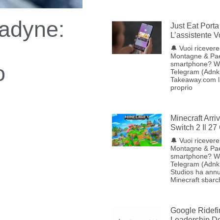
nadyne:
Just Eat Porta 
L’assistente 
🔔 Vuoi ricevere 
Montagne & Pae
smartphone? W
o
Telegram (Adnkr
Takeaway.com lan
proprio
Minecraft Arr
Switch 2 Il 27
🔔 Vuoi ricevere 
Montagne & Pae
smartphone? W
Telegram (Adnk
Studios ha annu
Minecraft sbarc
Google Ridefi
Leadership Del