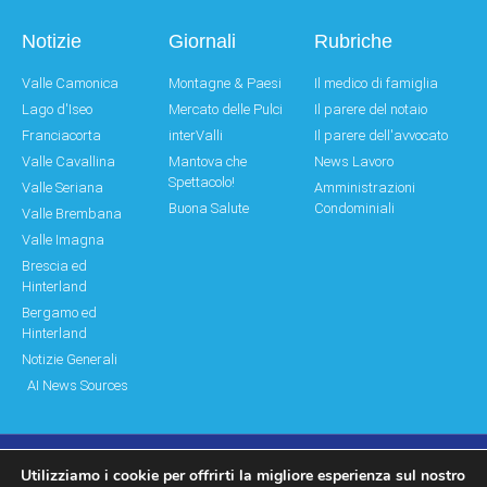
Notizie
Giornali
Rubriche
Valle Camonica
Montagne & Paesi
Il medico di famiglia
Lago d'Iseo
Mercato delle Pulci
Il parere del notaio
Franciacorta
interValli
Il parere dell'avvocato
Valle Cavallina
Mantova che
News Lavoro
Spettacolo!
Valle Seriana
Amministrazioni
Buona Salute
Condominiali
Valle Brembana
Valle Imagna
Brescia ed
Hinterland
Bergamo ed
Hinterland
Notizie Generali
AI News Sources
Utilizziamo i cookie per offrirti la migliore esperienza sul nostro
© Copyright 2011 – 2026 Montagne & Paesi