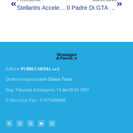
Stellantis Accelera Sul Software Con Qualcomm Per L’auto Del Futuro
Il Padre Di GTA Conferma: Grand Theft Auto VI A Novembre Senza Rinvii
PUBBLI MEDIA s.r.l.
Editore:
Direttore responsabile:
Enrico Tironi
Reg: Tribunale di Bergamo: 14 del 08.04.1997
P. IVA e Cod. Fisc.: 01975490986