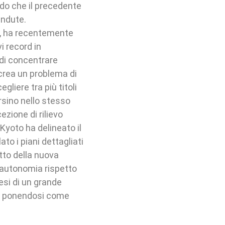
do che il precedente
endute.
k, ha recentemente
i record in
 di concentrare
crea un problema di
gliere tra più titoli
sino nello stesso
ezione di rilievo
yoto ha delineato il
to i piani dettagliati
tto della nuova
 autonomia rispetto
resi di un grande
e, ponendosi come