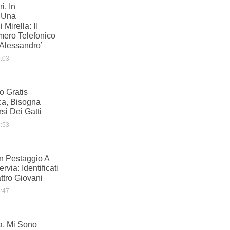
i, In
 Una
Mirella: Il
mero Telefonico
Alessandro’
:03
io Gratis
ca, Bisogna
si Dei Gatti
:53
n Pestaggio A
rvia: Identificati
ttro Giovani
:47
a, Mi Sono