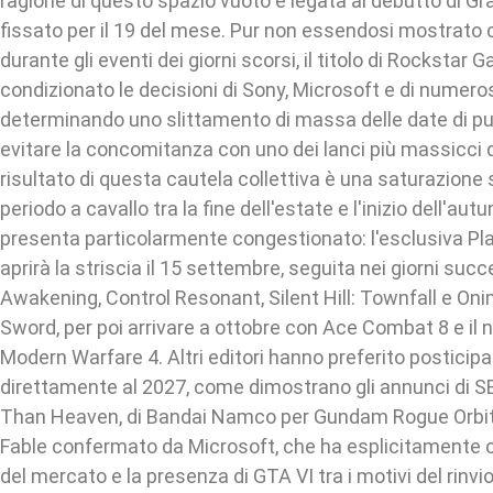
ragione di questo spazio vuoto è legata al debutto di Gr
fissato per il 19 del mese. Pur non essendosi mostrato c
durante gli eventi dei giorni scorsi, il titolo di Rockstar
condizionato le decisioni di Sony, Microsoft e di numeros
determinando uno slittamento di massa delle date di pu
evitare la concomitanza con uno dei lanci più massicci d
risultato di questa cautela collettiva è una saturazione
periodo a cavallo tra la fine dell'estate e l'inizio dell'au
presenta particolarmente congestionato: l'esclusiva Pl
aprirà la striscia il 15 settembre, seguita nei giorni suc
Awakening, Control Resonant, Silent Hill: Townfall e On
Sword, per poi arrivare a ottobre con Ace Combat 8 e il n
Modern Warfare 4. Altri editori hanno preferito posticipar
direttamente al 2027, come dimostrano gli annunci di S
Than Heaven, di Bandai Namco per Gundam Rogue Orbit e
Fable confermato da Microsoft, che ha esplicitamente c
del mercato e la presenza di GTA VI tra i motivi del rinvi