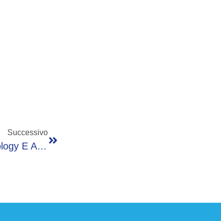
Successivo
Intesa Globale Pluriennale Tra DXC Technology E Anthropic