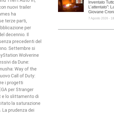
and Theft Auto VI,
Inventato Tut
on nuovi trailer
L’attentato”: L
Giovane Croni
 Games ha
7 Agosto 2026
18
e terze parti,
bblicazione per
el decennio. Il
 senza precedenti del
tunno. Settembre si
ayStation Wolverine
cessivi da Dune:
imusha: Way of the
uovo Call of Duty:
e i progetti
EGA per Stranger
 lo slittamento di
itato la saturazione
o. La prudenza dei