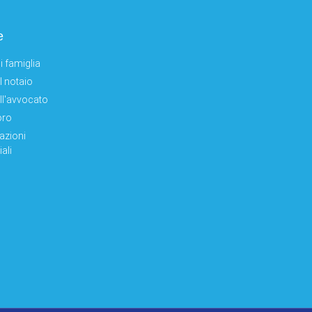
e
i famiglia
el notaio
ell'avvocato
oro
azioni
ali