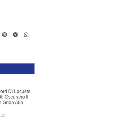
ord Di Locuste,
tti Oscurano Il
b Grida Alla
’
:10