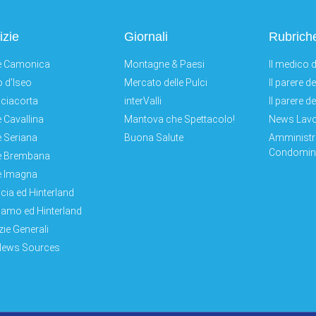
izie
Giornali
Rubrich
e Camonica
Montagne & Paesi
Il medico d
 d'Iseo
Mercato delle Pulci
Il parere d
ciacorta
interValli
Il parere d
e Cavallina
Mantova che Spettacolo!
News Lav
e Seriana
Buona Salute
Amministr
Condomini
e Brembana
e Imagna
cia ed Hinterland
amo ed Hinterland
zie Generali
News Sources