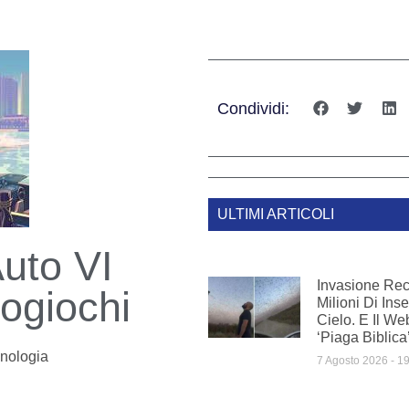
Condividi:
ULTIMI ARTICOLI
Auto VI
Invasione Rec
eogiochi
Milioni Di Inse
Cielo. E Il We
‘piaga Biblica
nologia
7 Agosto 2026
19