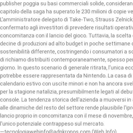
publisher poggia su basi commerciali solide, consideran
capitolo della saga ha superato le 230 milioni di copie v
L'amministratore delegato di Take-Two, Strauss Zelnic
confermato agli investitori di prevedere risultati operativ
concomitanza con il lancio del gioco. Tuttavia, la scelta
decine di produzioni ad alto budget in poche settimane 
sostenibilità differente, costringendo i consumatori a sce
di richiamo distribuiti contemporaneamente, spesso per
giorno. In questo scenario di generale ritirata, l'unica ecc
potrebbe essere rappresentata da Nintendo. La casa di K
calendario estivo con uscite minori e non ha ancora svela
per la stagione natalizia, presumibilmente legati al debu
console. La tendenza storica dell'azienda a muoversi in
alle dinamiche del resto del settore rende plausibile l'ip
lancio proprio in concomitanza con il mese di novembr
l'unico potenziale contrappeso sul mercato.
—tecnologiawebinfo@adnkronos.com (Web Info)