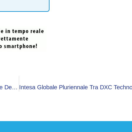
Recensione Zenbook Duo UX8407, L’evoluzione Del Doppio Schermo