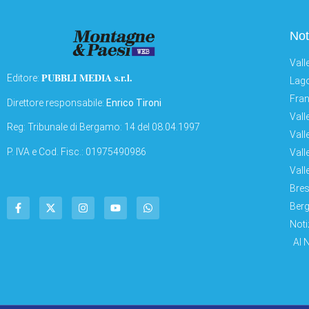
Not
Vall
PUBBLI MEDIA s.r.l.
Editore:
Lago
Fran
Direttore responsabile:
Enrico Tironi
Vall
Reg: Tribunale di Bergamo: 14 del 08.04.1997
Vall
P. IVA e Cod. Fisc.: 01975490986
Vall
Vall
Bres
Berg
Noti
AI 