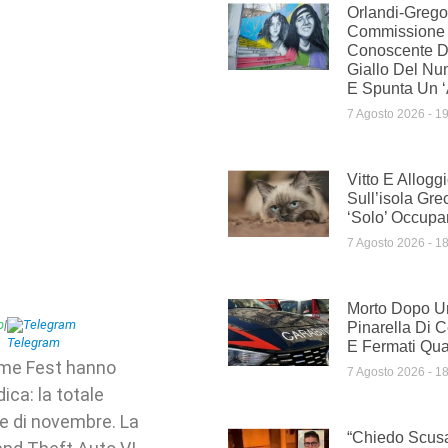
Orlandi-Gregor
Commissione
Conoscente Di 
Giallo Del Nu
E Spunta Un ‘
7 Agosto 2026
19
Vitto E Allogg
Sull’isola Gre
‘solo’ Occupar
7 Agosto 2026
18
Morto Dopo U
p
|
Telegram
Pinarella Di Ce
E Fermati Qua
ame Fest hanno
7 Agosto 2026
18
ica: la totale
se di novembre. La
“Chiedo Scus