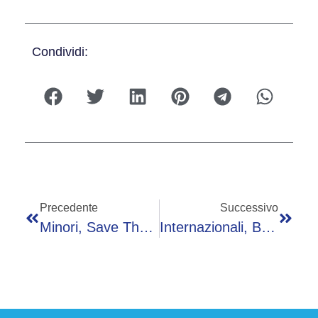
Condividi:
Precedente
Successivo
Minori, Save The Children: Il 21 Maggio Torna ‘Impossibile’, Biennale Dei Diritti Dell’infanzia E Dell’adolescenza
Internazionali, Bambini Gli Chiedono Autografo Ma… Non È Un Tennista