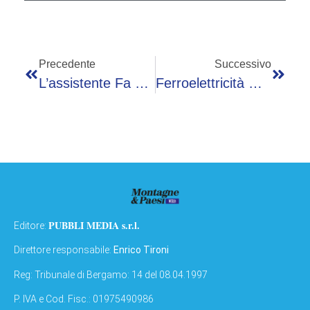
Precedente
Successivo
L’assistente Fa Tutto Da Solo: Google Apre L’era Degli Agenti Digitali
Ferroelettricità Nei Materiali 2D: Lo Studio CNR E Unimore
PUBBLI MEDIA s.r.l.
Editore:
Direttore responsabile:
Enrico Tironi
Reg: Tribunale di Bergamo: 14 del 08.04.1997
P. IVA e Cod. Fisc.: 01975490986