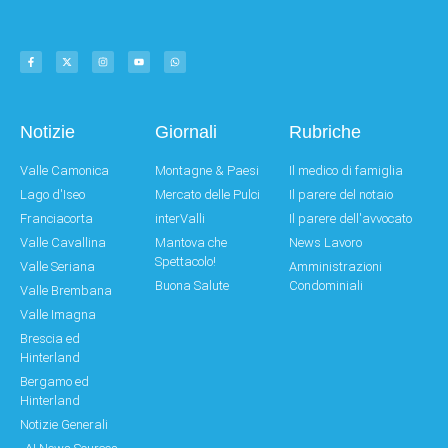
Notizie
Giornali
Rubriche
Valle Camonica
Montagne & Paesi
Il medico di famiglia
Lago d'Iseo
Mercato delle Pulci
Il parere del notaio
Franciacorta
interValli
Il parere dell'avvocato
Valle Cavallina
Mantova che
News Lavoro
Spettacolo!
Valle Seriana
Amministrazioni
Buona Salute
Condominiali
Valle Brembana
Valle Imagna
Brescia ed
Hinterland
Bergamo ed
Hinterland
Notizie Generali