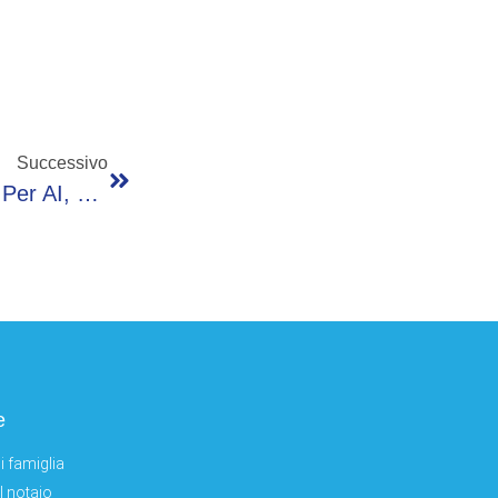
Successivo
Gola (Open Fiber): “Più Utilizzo Della Fibra Per AI, Cloud E Digitale Italia”
e
i famiglia
el notaio