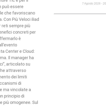
ore Tlc e per il
7 Agosto 2026
20
on può essere
ole che favoriscano
 Con Più Veloci iliad
r reti sempre più
nefici concreti per
affermarlo è
all'evento
ata Center e Cloud:
Roma. Il manager ha
i”, articolato su
nche attraverso
ento dei limiti
eccanismi di
e ma vincolate a
n principio di
ve più omogenee. Sul