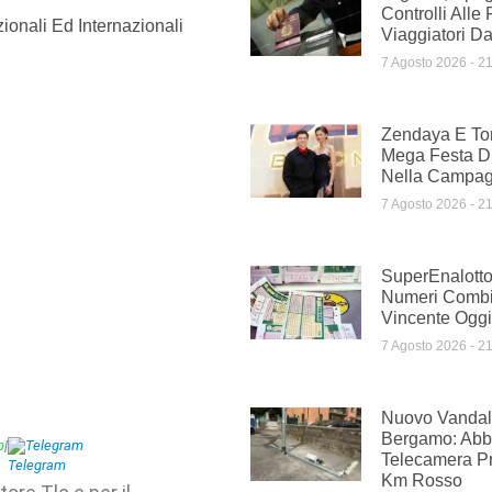
Controlli Alle 
ionali Ed Internazionali
Viaggiatori Dal
7 Agosto 2026
21
Zendaya E To
Mega Festa D
Nella Campag
7 Agosto 2026
21
SuperEnalotto
Numeri Comb
Vincente Oggi
7 Agosto 2026
21
Nuovo Vandal
Bergamo: Abba
p
|
Telegram
Telecamera Pr
Km Rosso