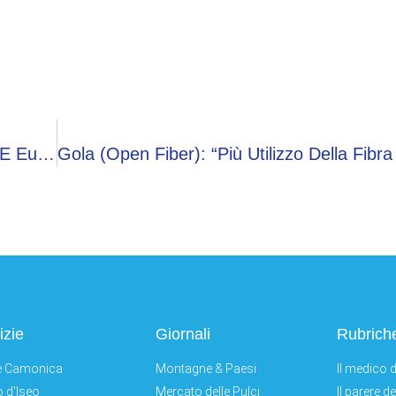
Renna (Fastweb+Vodafone): “Servono Regole E Europa Protagonista Nell’Ai”
izie
Giornali
Rubrich
e Camonica
Montagne & Paesi
Il medico d
 d'Iseo
Mercato delle Pulci
Il parere d