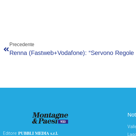
Precedente
Not
Vall
PUBBLI MEDIA s.r.l.
Editore:
Lago