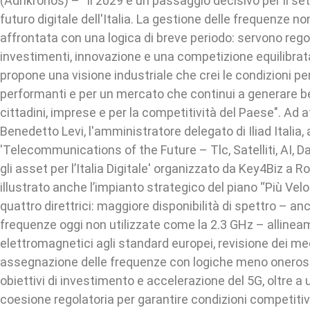
(Adnkronos) – "Il 2029 è un passaggio decisivo per il sett
futuro digitale dell'Italia. La gestione delle frequenze n
affrontata con una logica di breve periodo: servono reg
investimenti, innovazione e una competizione equilibrata.
propone una visione industriale che crei le condizioni pe
performanti e per un mercato che continui a generare be
cittadini, imprese e per la competitività del Paese". Ad 
Benedetto Levi, l'amministratore delegato di Iliad Italia, 
'Telecommunications of the Future – Tlc, Satelliti, AI, D
gli asset per l’Italia Digitale' organizzato da Key4Biz a 
illustrato anche l’impianto strategico del piano “Più Veloc
quattro direttrici: maggiore disponibilità di spettro – a
frequenze oggi non utilizzate come la 2.3 GHz – allineam
elettromagnetici agli standard europei, revisione dei m
assegnazione delle frequenze con logiche meno oneros
obiettivi di investimento e accelerazione del 5G, oltre a u
coesione regolatoria per garantire condizioni competiti