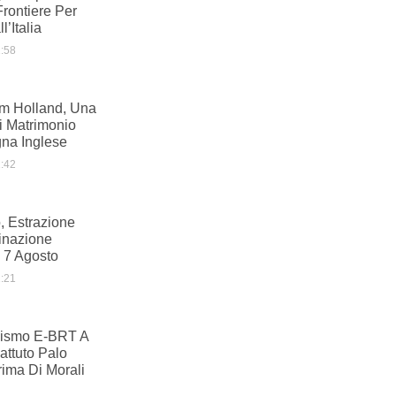
Frontiere Per
l’Italia
:58
m Holland, Una
i Matrimonio
na Inglese
:42
, Estrazione
inazione
 7 Agosto
:21
ismo E-BRT A
ttuto Palo
ima Di Morali