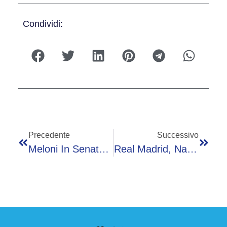
Condividi:
Precedente
Successivo
Meloni In Senato: “Tensioni Geopolitiche Incidono Su Crescita. Porte Aperte A Chi Vuole Collaborare”
Real Madrid, Nadal Sarà Nuovo Presidente? Lui Smentisce