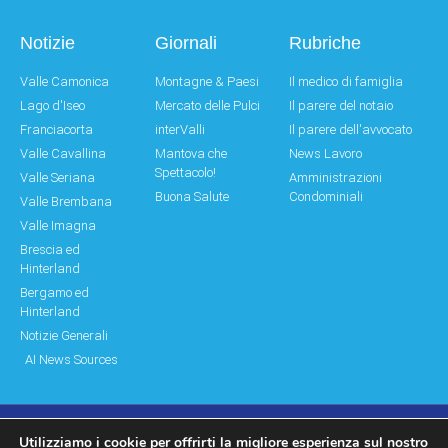
Notizie
Giornali
Rubriche
Valle Camonica
Montagne & Paesi
Il medico di famiglia
Lago d'Iseo
Mercato delle Pulci
Il parere del notaio
Franciacorta
interValli
Il parere dell'avvocato
Valle Cavallina
Mantova che
News Lavoro
Spettacolo!
Valle Seriana
Amministrazioni
Buona Salute
Condominiali
Valle Brembana
Valle Imagna
Brescia ed
Hinterland
Bergamo ed
Hinterland
Notizie Generali
AI News Sources
Utilizziamo i cookie per offrirti la migliore esperienza sul nostro
© Copyright 2011 – 2026 Montagne & Paesi