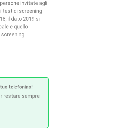
e persone invitate agli
i test di screening
8, il dato 2019 si
ale e quello
o screening
 tuo telefonino!
r restare sempre