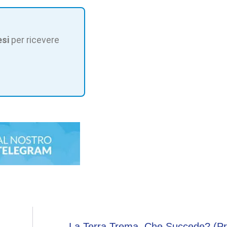
esi
per ricevere
La Terra Trema, Che Succede? (pr