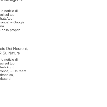
le notizie di
si sul tuo
hatsApp |
ronos) – Google
una
 della propria
reto Dei Neuroni,
R Su Nature
le notizie di
si sul tuo
hatsApp |
ronos) – Un team
britannico,
ituto di