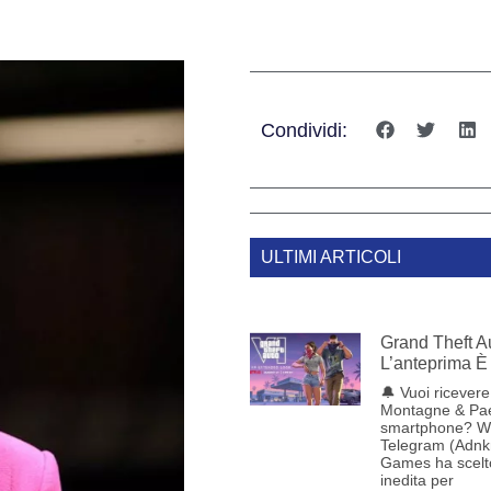
Condividi:
ULTIMI ARTICOLI
Grand Theft Au
L’anteprima È 
🔔 Vuoi ricevere 
Montagne & Pae
smartphone? W
Telegram (Adnk
Games ha scelt
inedita per