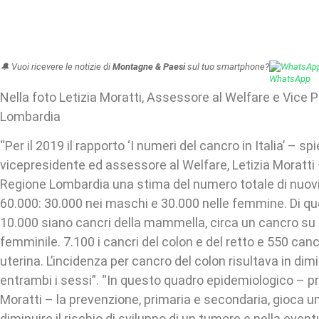
🔔 Vuoi ricevere le notizie di
Montagne & Paesi
sul tuo smartphone?
WhatsAp
Nella foto Letizia Moratti, Assessore al Welfare e Vice
Lombardia
“Per il 2019 il rapporto ‘I numeri del cancro in Italia’ – sp
vicepresidente ed assessore al Welfare, Letizia Moratti –
Regione Lombardia una stima del numero totale di nuovi 
60.000: 30.000 nei maschi e 30.000 nelle femmine. Di que
10.000 siano cancri della mammella, circa un cancro su 
femminile. 7.100 i cancri del colon e del retto e 550 canc
uterina. L’incidenza per cancro del colon risultava in dim
entrambi i sessi”. “In questo quadro epidemiologico – p
Moratti – la prevenzione, primaria e secondaria, gioca un
diminuire il rischio di sviluppo di un tumore e nella even