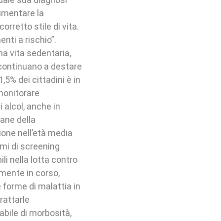
umentare la
rretto stile di vita.
ti a rischio”.
na vita sedentaria,
continuano a destare
,5% dei cittadini è in
 monitorare
 alcol, anche in
vane della
ione nell’età media
mmi di screening
li nella lotta contro
lmente in corso,
e forme di malattia in
rattarle
abile di morbosità,