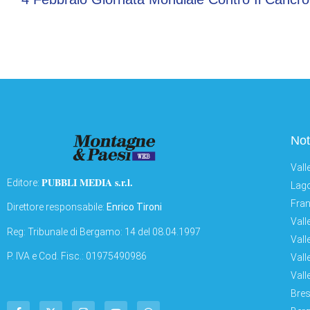
Not
Vall
PUBBLI MEDIA s.r.l.
Editore:
Lago
Fran
Direttore responsabile:
Enrico Tironi
Vall
Reg: Tribunale di Bergamo: 14 del 08.04.1997
Vall
P. IVA e Cod. Fisc.: 01975490986
Vall
Vall
Bres