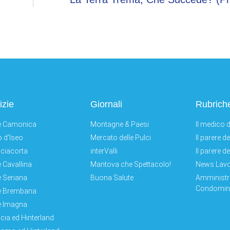
izie
Giornali
Rubrich
e Camonica
Montagne & Paesi
Il medico d
 d'Iseo
Mercato delle Pulci
Il parere d
ciacorta
interValli
Il parere d
e Cavallina
Mantova che Spettacolo!
News Lav
e Seriana
Buona Salute
Amministr
Condomini
e Brembana
e Imagna
cia ed Hinterland