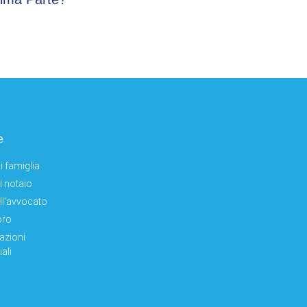
e
i famiglia
el notaio
ell'avvocato
oro
azioni
ali