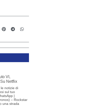
to VI,
Su Netflix
le notizie di
si sul tuo
hatsApp |
ronos) – Rockstar
o una strada