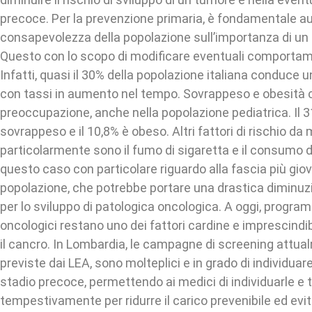
precoce. Per la prevenzione primaria, è fondamentale a
consapevolezza della popolazione sull’importanza di un co
Questo con lo scopo di modificare eventuali comportamen
Infatti, quasi il 30% della popolazione italiana conduce u
con tassi in aumento nel tempo. Sovrappeso e obesità 
preoccupazione, anche nella popolazione pediatrica. Il 31
sovrappeso e il 10,8% è obeso. Altri fattori di rischio da
particolarmente sono il fumo di sigaretta e il consumo di
questo caso con particolare riguardo alla fascia più gio
popolazione, che potrebbe portare una drastica diminuz
per lo sviluppo di patologica oncologica. A oggi, progra
oncologici restano uno dei fattori cardine e imprescindibi
il cancro. In Lombardia, le campagne di screening attua
previste dai LEA, sono molteplici e in grado di individuar
stadio precoce, permettendo ai medici di individuarle e t
tempestivamente per ridurre il carico prevenibile ed evit