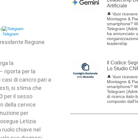
Artificiale
🔔 Vuoi ricevere 
Montagne & Pae
smartphone? W
Telegram (Adnk
p
|
Telegram
ha annunciato 
riorganizzazione
 Presidente Regione
leadership
iega la
Il Codice Seg
Lo Studio CN
 riporta per la
🔔 Vuoi ricevere 
casi di cancro pari a
Montagne & Pae
smartphone? W
sti, si stima che
Telegram (Adnk
3 per il sesso
di ricerca italo-
composto dall'Ist
ri della cervice
inuzione per
rosegue Letizia
 ruolo chiave nel
tuale sua diagnosi