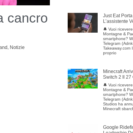
a cancro
Just Eat Porta 
L’assistente 
🔔 Vuoi ricevere 
Montagne & Pae
smartphone? W
Telegram (Adnkr
land
,
Notizie
Takeaway.com lan
proprio
Minecraft Arr
Switch 2 Il 27
🔔 Vuoi ricevere 
Montagne & Pae
smartphone? W
Telegram (Adnk
Studios ha annu
Minecraft sbarc
Google Ridefi
Leadership Del