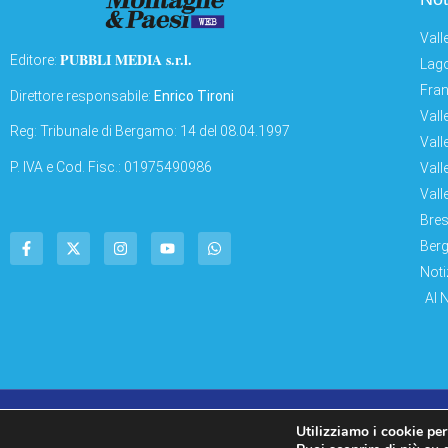
Vall
PUBBLI MEDIA s.r.l.
Editore:
Lago
Fran
Direttore responsabile:
Enrico Tironi
Vall
Reg: Tribunale di Bergamo: 14 del 08.04.1997
Vall
P. IVA e Cod. Fisc.: 01975490986
Vall
Vall
Bres
Berg
Noti
AI 
© Copyright 2011 – 2026 Montagne & Paesi
Utilizziamo i cookie per