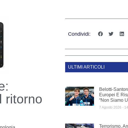
Condividi:
ULTIMI ARTICOLI
e:
Belotti-Santor
 ritorno
Europei E Ris
“Non Siamo U
7 Agosto 2026
14
Terrorismo, A
nologia