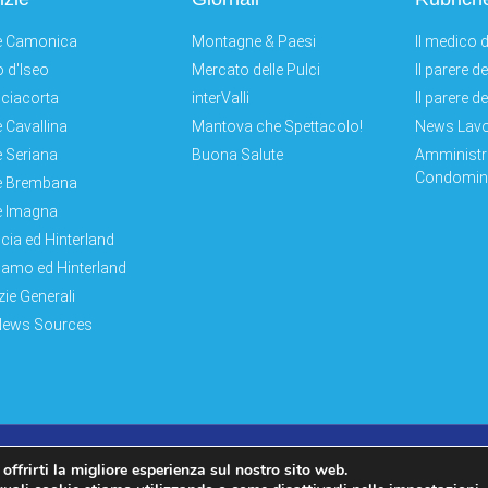
e Camonica
Montagne & Paesi
Il medico d
 d'Iseo
Mercato delle Pulci
Il parere d
ciacorta
interValli
Il parere d
e Cavallina
Mantova che Spettacolo!
News Lav
e Seriana
Buona Salute
Amministr
Condomini
e Brembana
e Imagna
cia ed Hinterland
amo ed Hinterland
zie Generali
News Sources
Log In|Log Out
Privacy Policy
 offrirti la migliore esperienza sul nostro sito web.