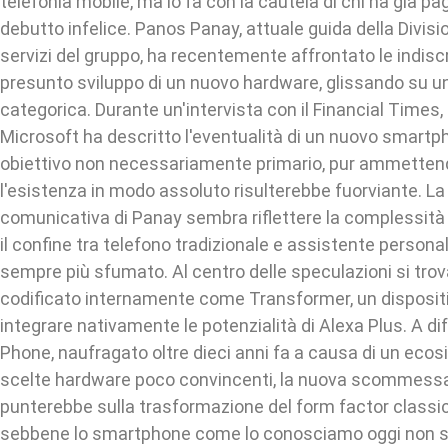
telefonia mobile, ma lo fa con la cautela di chi ha già pag
debutto infelice. Panos Panay, attuale guida della Divisio
servizi del gruppo, ha recentemente affrontato le indiscre
presunto sviluppo di un nuovo hardware, glissando su 
categorica. Durante un'intervista con il Financial Times, 
Microsoft ha descritto l'eventualità di un nuovo smart
obiettivo non necessariamente primario, pur ammette
l'esistenza in modo assoluto risulterebbe fuorviante. La
comunicativa di Panay sembra riflettere la complessità 
il confine tra telefono tradizionale e assistente persona
sempre più sfumato. Al centro delle speculazioni si trova
codificato internamente come Transformer, un disposit
integrare nativamente le potenzialità di Alexa Plus. A dif
Phone, naufragato oltre dieci anni fa a causa di un ecos
scelte hardware poco convincenti, la nuova scommess
punterebbe sulla trasformazione del form factor class
sebbene lo smartphone come lo conosciamo oggi non si