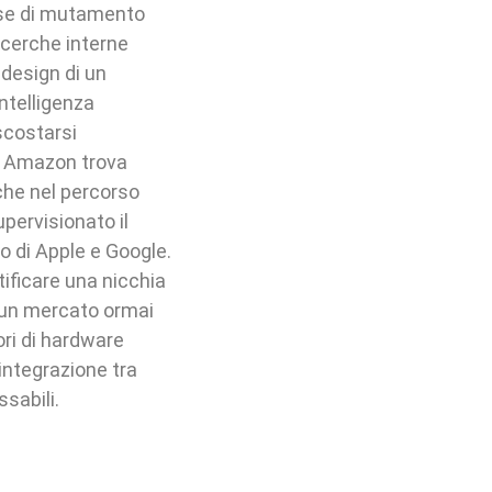
ase di mutamento
icerche interne
 design di un
intelligenza
iscostarsi
di Amazon trova
che nel percorso
pervisionato il
io di Apple e Google.
tificare una nicchia
n un mercato ormai
ri di hardware
'integrazione tra
ssabili.