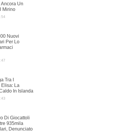
 Ancora Un
 Mirino
:54
700 Nuovi
ari Per Lo
armaci
:47
a Tra I
 Elisa: La
Caldo In Islanda
:43
o Di Giocattoli
ltre 935mila
olari, Denunciato