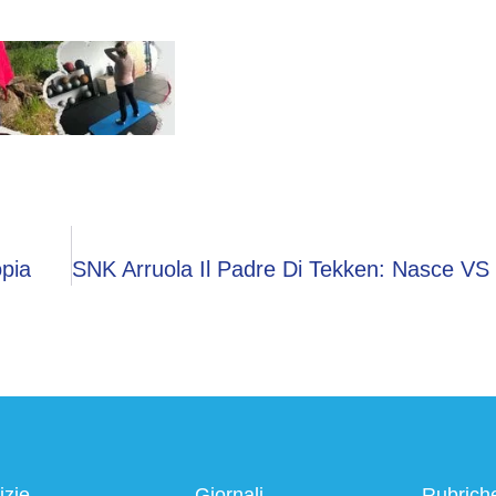
opia
izie
Giornali
Rubrich