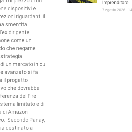
ato il prezzo di un
Imprenditore
ne dispositivi e
7 Agosto 2026
14
zioni riguardanti il
una smentita
l'ex dirigente
phone come un
ndo che negarne
 strategia
di un mercato in cui
le avanzato si fa
 il progetto
ivo che dovrebbe
ferenza del Fire
istema limitato e di
a di Amazon
ico. Secondo Panay,
a destinato a