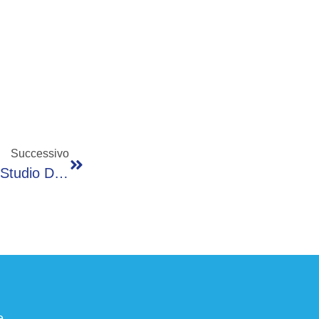
Successivo
SNK Arruola Il Padre Di Tekken: Nasce VS Studio Di Katsuhiro Harada
e