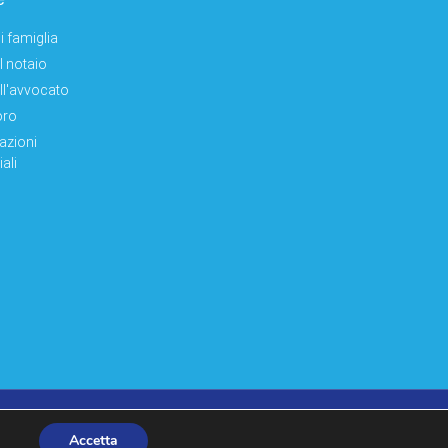
i famiglia
el notaio
ell'avvocato
oro
azioni
ali
made by moonbat
Accetta