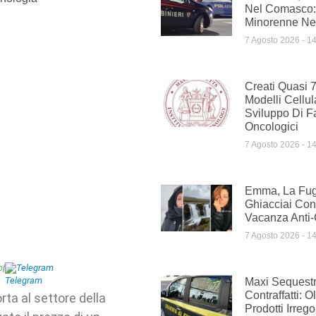
Nel Comasco:
Minorenne Nel
7 Agosto 2026
14
Creati Quasi 
Modelli Cellul
Sviluppo Di F
Oncologici
7 Agosto 2026
14
Emma, La Fug
Ghiacciai Con
Vacanza Anti-
7 Agosto 2026
14
p
|
Telegram
Maxi Sequestr
Contraffatti: O
ta al settore della
Prodotti Irreg