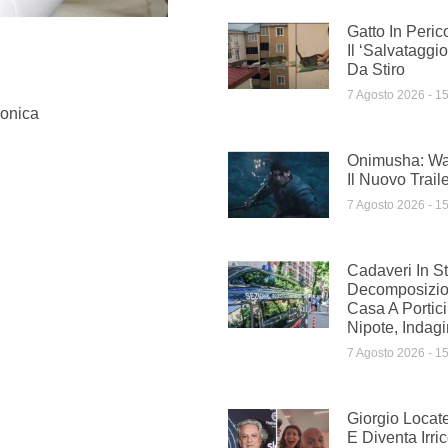
Gatto In Peric
Il ‘salvatagg
Da Stiro
7 Agosto 2026
15
onica
Onimusha: Wa
Il Nuovo Trail
7 Agosto 2026
15
Cadaveri In St
Decomposizion
Casa A Portic
Nipote, Indagi
7 Agosto 2026
15
Giorgio Locat
E Diventa Irri