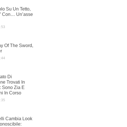
olo Su Un Tetto,
io’ Con… Un’asse
:53
y Of The Sword,
er
:44
ato Di
e Trovati In
i: Sono Zia E
ni In Corso
:35
elli Cambia Look
conoscibile: