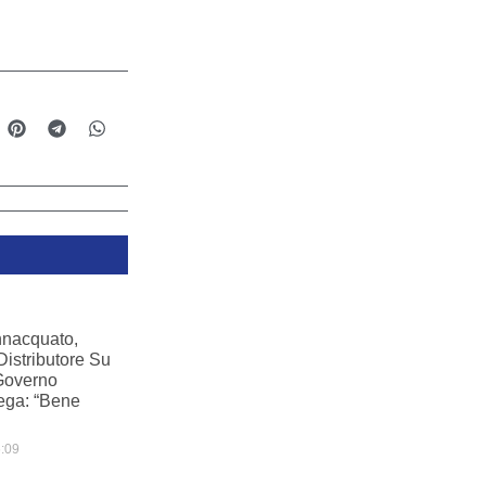
nnacquato,
Distributore Su
Governo
Lega: “Bene
:09