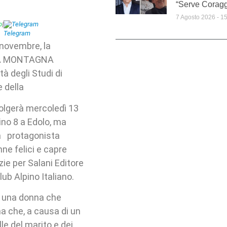
“Serve Coragg
7 Agosto 2026
15
p
|
Telegram
 novembre, la
A LA MONTAGNA
à degli Studi di
 della
volgerà mercoledì 13
ino 8 a Edolo, ma
rà protagonista
nne felici e capre
azie per Salani Editore
lub Alpino Italiano.
di una donna che
ma che, a causa di un
e del marito e dei