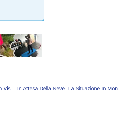
Aperture Straordinarie All’Accademia Tadini Con Visite Tematiche E Laboratori Dedicati Ai Più Piccol