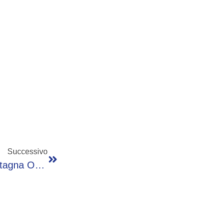
Successivo
In Attesa Della Neve- La Situazione In Montagna Oggi 4 Dicembre Alle Ore 14,00