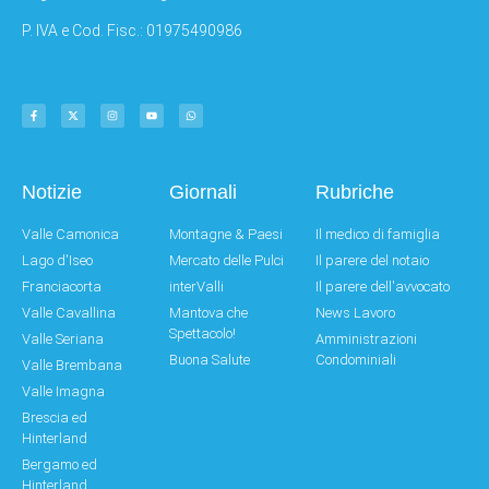
P. IVA e Cod. Fisc.: 01975490986
Notizie
Giornali
Rubriche
Valle Camonica
Montagne & Paesi
Il medico di famiglia
Lago d'Iseo
Mercato delle Pulci
Il parere del notaio
Franciacorta
interValli
Il parere dell'avvocato
Valle Cavallina
Mantova che
News Lavoro
Spettacolo!
Valle Seriana
Amministrazioni
Buona Salute
Condominiali
Valle Brembana
Valle Imagna
Brescia ed
Hinterland
Bergamo ed
Hinterland