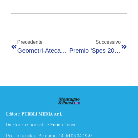
Precedente
Successivo
Geometri-Atecap, Insieme Per Sicurezza, Qualità E Responsabilità Nei Cantieri
Premio ‘Spes 2026’, Zampetti: “Chi Serve La Repubblica Deve Essere Attore Del Cambiamento”
PUBBLI MEDIA s.r.l.
Editore:
Direttore responsabile:
Enrico Tironi
Reg: Tribunale di Bergamo: 14 del 08.04.1997